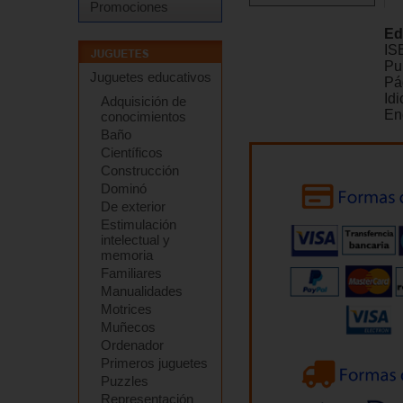
Promociones
Ed
IS
Pu
Juguetes educativos
Pá
Id
Adquisición de
En
conocimientos
Baño
Científicos
Construcción
Dominó
De exterior
Estimulación
intelectual y
memoria
Familiares
Manualidades
Motrices
Muñecos
Ordenador
Primeros juguetes
Puzzles
Representación