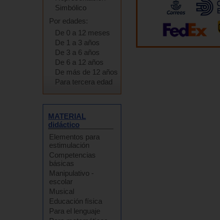
Simbólico
Por edades:
De 0 a 12 meses
De 1 a 3 años
De 3 a 6 años
De 6 a 12 años
De más de 12 años
Para tercera edad
MATERIAL
didáctico
Elementos para
estimulación
Competencias
básicas
Manipulativo -
escolar
Musical
Educación física
Para el lenguaje