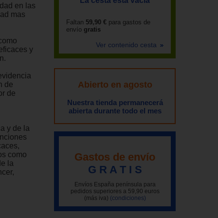
La cesta está vacía
idad en las
idad mas
Faltan
59,90 €
para gastos de
envío
gratis
 como
Ver contenido cesta
eficaces y
n.
evidencia
Abierto en agosto
n de
or de
Nuestra tienda permanecerá
abierta durante todo el mes
a y de la
enciones
caces,
cos como
Gastos de envío
e la
G R A T I S
cer,
Envíos España península para
pedidos superiores a 59,90 euros
(más iva)
(condiciones)