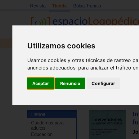
Revista
Tienda
Bolsa Trabajo
Utilizamos cookies
Revista
Libros
Material
Juguetes
Usamos cookies y otras técnicas de rastreo pa
anuncios adecuados, para analizar el tráfico e
Aceptar
Renuncio
Configurar
Tienda
>
Libros
>
Psicología
>
Psicología clínica
I
fu
Cuadernos para
adultos
Jo
Educación