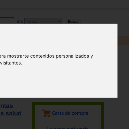
en:
ara mostrarte contenidos personalizados y
isitantes.
entas
la salud