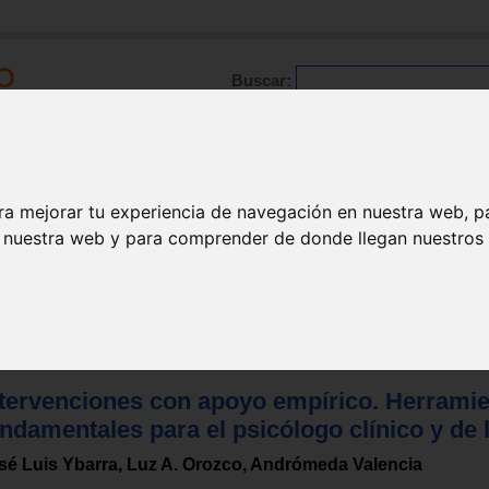
Buscar:
Formación
Directorio
Trabajo
Registro
ra mejorar tu experiencia de navegación en nuestra web, p
n nuestra web y para comprender de donde llegan nuestros v
ntervenciones con apoyo empírico. Herrami
ndamentales para el psicólogo clínico y de 
sé Luis Ybarra, Luz A. Orozco, Andrómeda Valencia