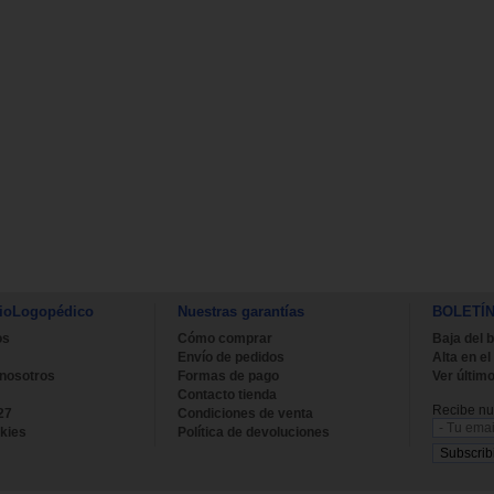
ioLogopédico
Nuestras garantías
BOLETÍ
os
Cómo comprar
Baja del b
Envío de pedidos
Alta en el
 nosotros
Formas de pago
Ver último
Contacto tienda
Recibe nue
27
Condiciones de venta
kies
Política de devoluciones