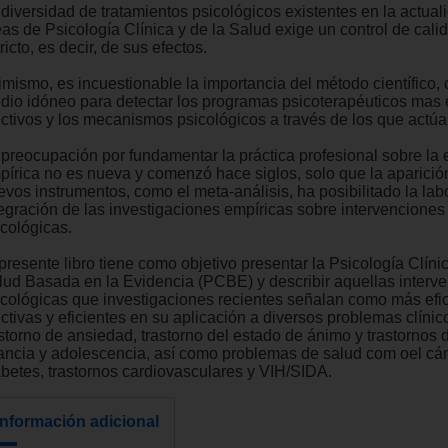
 diversidad de tratamientos psicológicos existentes en la actual
eas de Psicología Clínica y de la Salud exige un control de cal
ricto, es decir, de sus efectos.
imismo, es incuestionable la importancia del método científico,
dio idóneo para detectar los programas psicoterapéuticos mas 
ectivos y los mecanismos psicológicos a través de los que actúa
 preocupación por fundamentar la práctica profesional sobre la 
pírica no es nueva y comenzó hace siglos, solo que la aparició
evos instrumentos, como el meta-análisis, ha posibilitado la lab
tegración de las investigaciones empíricas sobre intervenciones
icológicas.
presente libro tiene como objetivo presentar la Psicología Clínic
lud Basada en la Evidencia (PCBE) y describir aquellas interv
icológicas que investigaciones recientes señalan como más efi
ectivas y eficientes en su aplicación a diversos problemas clíni
storno de ansiedad, trastorno del estado de ánimo y trastornos d
fancia y adolescencia, así como problemas de salud com oel cán
abetes, trastornos cardiovasculares y VIH/SIDA.
Información adicional