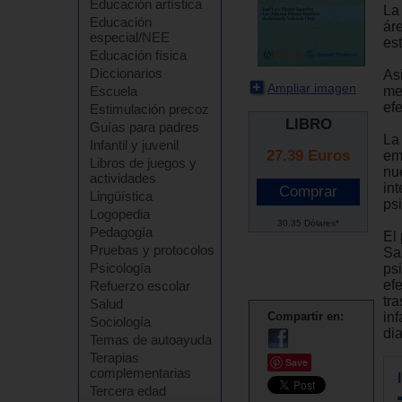
Educación artística
La
Educación
ár
especial/NEE
est
Educación física
Diccionarios
As
Ampliar imagen
me
Escuela
ef
Estimulación precoz
LIBRO
Guías para padres
La
Infantil y juvenil
27.39
Euros
em
Libros de juegos y
nu
actividades
in
Lingüística
ps
Logopedia
30.35 Dólares*
Pedagogía
El 
Pruebas y protocolos
Sa
Psicología
ps
ef
Refuerzo escolar
tra
Salud
in
Compartir en:
Sociología
di
Temas de autoayuda
Terapias
Save
complementarias
Tercera edad