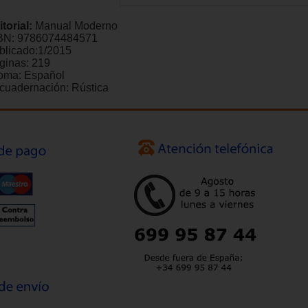
itorial:
Manual Moderno
BN:
9786074484571
blicado:
1/2015
ginas:
219
ioma:
Español
cuadernación:
Rústica