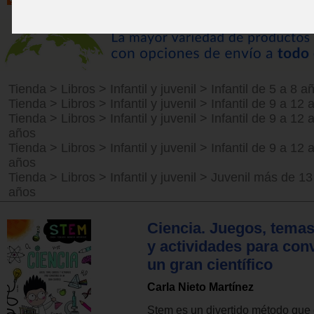
Tienda
>
Libros
>
Infantil y juvenil
>
Infantil de 5 a 8 a
Tienda
>
Libros
>
Infantil y juvenil
>
Infantil de 9 a 12 
Tienda
>
Libros
>
Infantil y juvenil
>
Infantil de 9 a 12 
años
Tienda
>
Libros
>
Infantil y juvenil
>
Infantil de 9 a 12 
años
Tienda
>
Libros
>
Infantil y juvenil
>
Juvenil más de 13
años
Ciencia. Juegos, temas
y actividades para conv
un gran científico
Carla Nieto Martínez
Stem es un divertido método que