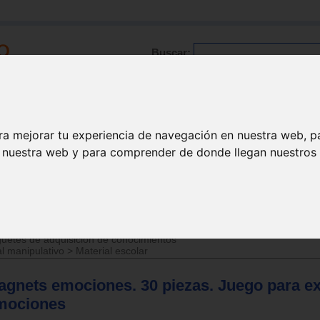
Buscar:
Formación
Directorio
Trabajo
Registro
ra mejorar tu experiencia de navegación en nuestra web, p
n nuestra web y para comprender de donde llegan nuestros v
>
Juguetes de 3 a 6 años
uetes de adquisición de conocimientos
l manipulativo
>
Material escolar
agnets emociones. 30 piezas. Juego para e
mociones