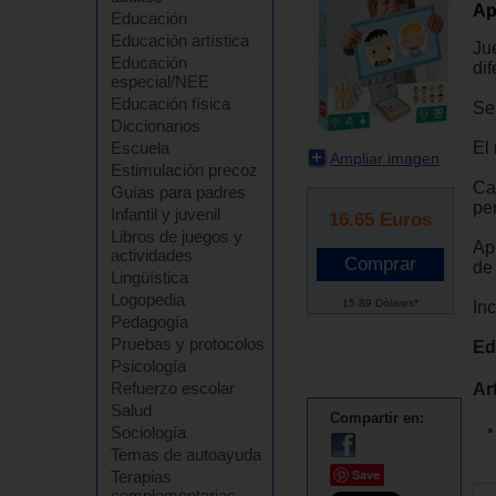
Ap
Educación
Educación artística
Ju
Educación
di
especial/NEE
Educación física
Se
Diccionarios
El
Escuela
Ampliar imagen
Estimulación precoz
Cad
Guías para padres
pe
Infantil y juvenil
16.65
Euros
Libros de juegos y
Ap
actividades
de 
Lingüística
Logopedia
15.89 Dólares*
Inc
Pedagogía
Pruebas y protocolos
Ed
Psicología
Refuerzo escolar
Ar
Salud
Compartir en:
Sociología
Temas de autoayuda
Save
Terapias
complementarias