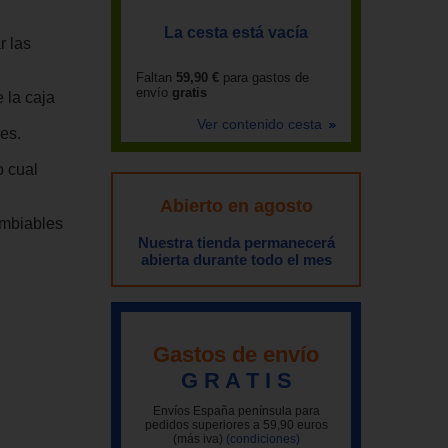
La cesta está vacía
r las
Faltan
59,90 €
para gastos de
envío
gratis
 la caja
Ver contenido cesta
es.
o cual
Abierto en agosto
ambiables
Nuestra tienda permanecerá
abierta durante todo el mes
Gastos de envío
G R A T I S
Envíos España península para
pedidos superiores a 59,90 euros
(más iva)
(condiciones)