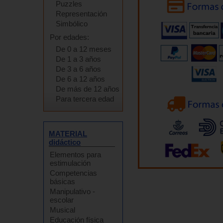
Puzzles
Representación
Simbólico
Por edades:
De 0 a 12 meses
De 1 a 3 años
De 3 a 6 años
De 6 a 12 años
De más de 12 años
Para tercera edad
MATERIAL
didáctico
Elementos para
estimulación
Competencias
básicas
Manipulativo -
escolar
Musical
Educación física