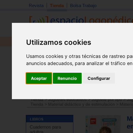
Revista
Tienda
Bolsa Trabajo
Utilizamos cookies
Revista
Libros
Material
Juguetes
Usamos cookies y otras técnicas de rastreo pa
anuncios adecuados, para analizar el tráfico e
Aceptar
Renuncio
Configurar
Tienda
>
Juguetes educativos
>
Juguetes por edades
Tienda
>
Juguetes educativos
>
Juguete por tipo
>
Jug
Tienda
>
Material didáctico y de estimulación
>
Materia
M
e
Cuadernos para
adultos