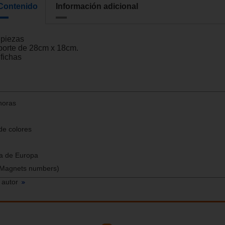
Contenido
Información adicional
 piezas
porte de 28cm x 18cm.
 fichas
horas
de colores
a de Europa
(Magnets numbers)
 autor