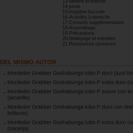
13-Mordre et mâcher
14 joints
15-Hygiène buccale
16-Activités à domicile
17-Conseils supplémentaires
18-Assemblage
19-Précautions
20-Nettoyage et entretien
21 Ressources connexes
DEL MISMO AUTOR
Mordedor Grabber Goshabunga tubo P duro (azul bril
Mordedor Grabber Goshabunga tubo P extra duro (n
Mordedor Grabber Goshabunga tubo P suave con te
(amarillo)
Mordedor Grabber Goshabunga tubo P duro con textu
brillante)
Mordedor Grabber Goshabunga tubo P extra duro co
(naranja)