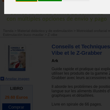
Tienda
>
Material didáctico y de estimulación
>
Motricidad orofacial 
Estimulación buco-maxilar
>
Z-vibe
Conseils et Techniques
Vibe et le Z-Grabber
Ark
Guide rapide et pratique qui exp
utiliser les produits de la gamme 
Grabber avec leurs accessoires re
Ampliar imagen
Il aborde les problèmes de posit
LIBRO
langue sur les aliments illustrés 
graphiques et détaillées.
29.60
Euros
Livre en spirale de 66 pages.