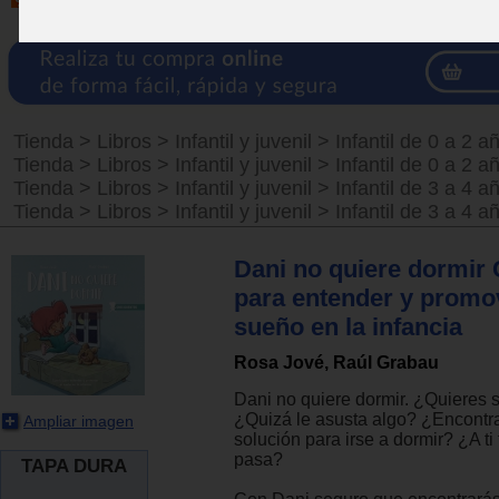
Tienda
>
Libros
>
Infantil y juvenil
>
Infantil de 0 a 2 a
Tienda
>
Libros
>
Infantil y juvenil
>
Infantil de 0 a 2 a
Tienda
>
Libros
>
Infantil y juvenil
>
Infantil de 3 a 4 a
Tienda
>
Libros
>
Infantil y juvenil
>
Infantil de 3 a 4 a
Dani no quiere dormir
para entender y promov
sueño en la infancia
Rosa Jové, Raúl Grabau
Dani no quiere dormir. ¿Quieres 
¿Quizá le asusta algo? ¿Encontr
Ampliar imagen
solución para irse a dormir? ¿A ti
pasa?
TAPA DURA