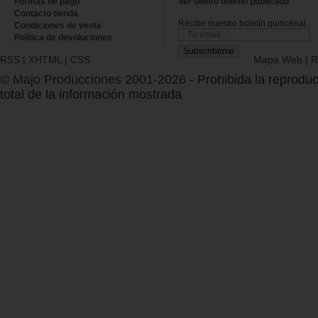
Formas de pago
Ver último boletin publicado
Contacto tienda
Recibe nuestro boletín quincenal.
Condiciones de venta
Política de devoluciones
RSS
|
XHTML
|
CSS
Mapa Web
|
R
© Majo Producciones 2001-2026
- Prohibida la reproduc
total de la información mostrada