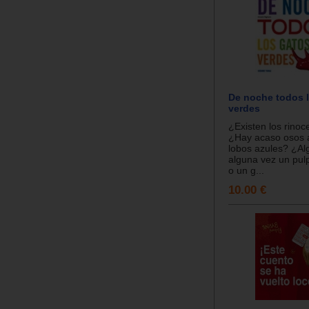
De noche todos 
verdes
¿Existen los rinoc
¿Hay acaso osos a
lobos azules? ¿Alg
alguna vez un pul
o un g...
10.00 €