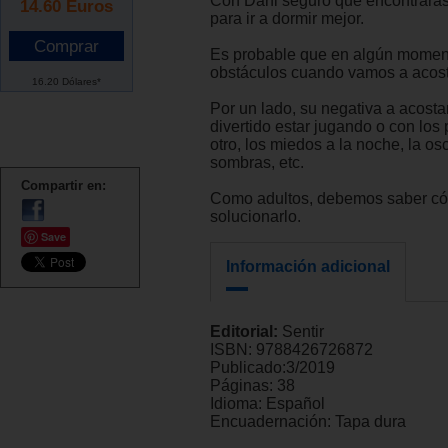
Con Dani seguro que encontrarás 
14.60
Euros
para ir a dormir mejor.
Es probable que en algún momen
obstáculos cuando vamos a acosta
16.20 Dólares*
Por un lado, su negativa a acostar
divertido estar jugando o con los 
otro, los miedos a la noche, la os
sombras, etc.
Compartir en:
Como adultos, debemos saber c
solucionarlo.
Save
Información adicional
Editorial:
Sentir
ISBN:
9788426726872
Publicado:
3/2019
Páginas:
38
Idioma:
Español
Encuadernación:
Tapa dura