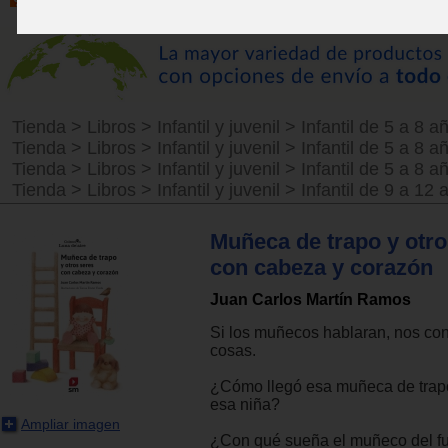
Tienda
>
Libros
>
Infantil y juvenil
>
Infantil de 5 a 8 a
Tienda
>
Libros
>
Infantil y juvenil
>
Infantil de 5 a 8 a
Tienda
>
Libros
>
Infantil y juvenil
>
Infantil de 5 a 8 a
Tienda
>
Libros
>
Infantil y juvenil
>
Infantil de 9 a 12 
Muñeca de trapo y otro
con cabeza y corazón
Juan Carlos Martín Ramos
Si los muñecos hablaran, nos co
cosas.
¿Cómo llegó esa muñeca de trap
esa niña?
Ampliar imagen
¿Con qué sueña el muñeco del fu