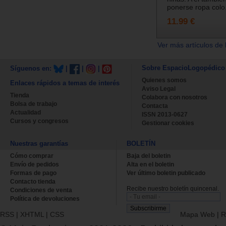
ponerse ropa colo.
11.99 €
Ver más artículos de 
Sobre EspacioLogopédico
Síguenos en:
|
|
|
Quienes somos
Enlaces rápidos a temas de interés
Aviso Legal
Tienda
Colabora con nosotros
Bolsa de trabajo
Contacta
Actualidad
ISSN 2013-0627
Cursos y congresos
Gestionar cookies
Nuestras garantías
BOLETÍN
Cómo comprar
Baja del boletin
Envío de pedidos
Alta en el boletin
Formas de pago
Ver último boletin publicado
Contacto tienda
Recibe nuestro boletín quincenal.
Condiciones de venta
Política de devoluciones
RSS
|
XHTML
|
CSS
Mapa Web
|
R