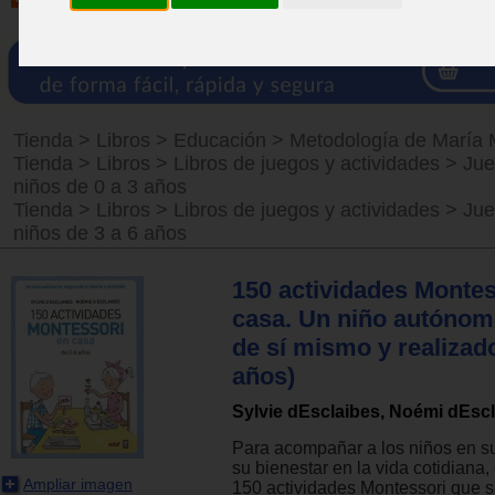
Tienda
>
Libros
>
Educación
>
Metodología de María 
Tienda
>
Libros
>
Libros de juegos y actividades
>
Jue
niños de 0 a 3 años
Tienda
>
Libros
>
Libros de juegos y actividades
>
Jue
niños de 3 a 6 años
150 actividades Montes
casa. Un niño autónom
de sí mismo y realizado
años)
Sylvie dEsclaibes, Noémi dEsc
Para acompañar a los niños en su
su bienestar en la vida cotidiana
Ampliar imagen
150 actividades Montessori que 