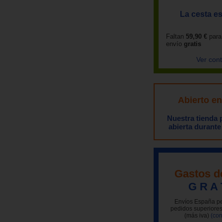
La cesta es
Faltan
59,90 €
para
envío
gratis
Ver con
Abierto e
Nuestra tienda
abierta durante
Gastos d
G R A 
Envíos España pe
pedidos superiores
(más iva)
(con