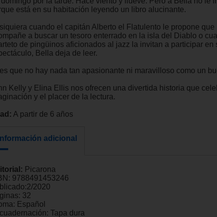
 domingo por la tarde. Hace viento y llueve. Pero a Bella no le 
rque está en su habitación leyendo un libro alucinante.
siquiera cuando el capitán Alberto el Flatulento le propone que 
ompañe a buscar un tesoro enterrado en la isla del Diablo o cu
rteto de pingüinos aficionados al jazz la invitan a participar en
ectáculo, Bella deja de leer.
 es que no hay nada tan apasionante ni maravilloso como un bue
n Kelly y Elina Ellis nos ofrecen una divertida historia que cele
ginación y el placer de la lectura.
ad:
A partir de 6 años
Información adicional
itorial:
Picarona
BN:
9788491453246
blicado:
2/2020
ginas:
32
ioma:
Español
cuadernación:
Tapa dura