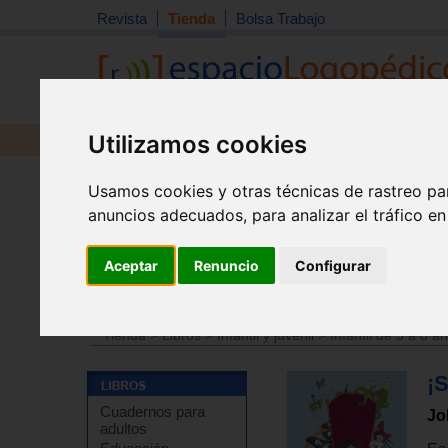
Revista
Tienda
Bolsa Trabajo
Utilizamos cookies
Revista
Libros
Material
Juguetes
Usamos cookies y otras técnicas de rastreo pa
anuncios adecuados, para analizar el tráfico e
Aceptar
Renuncio
Configurar
Tienda
>
Libros
>
Infantil y juvenil
>
Infantil de 5 a 8 a
Tienda
>
Libros
>
Infantil y juvenil
>
Infantil de 5 a 8 a
¡
Cuadernos para
Jo
adultos