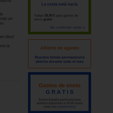
importa
La cesta está vacía
lo
Faltan
59,90 €
para gastos de
ando un
envío
gratis
 su
Ver contenido cesta
n libro!
bra la
Abierto en agosto
Nuestra tienda permanecerá
abierta durante todo el mes
Gastos de envío
G R A T I S
Envíos España península para
pedidos superiores a 59,90 euros
(más iva)
(condiciones)