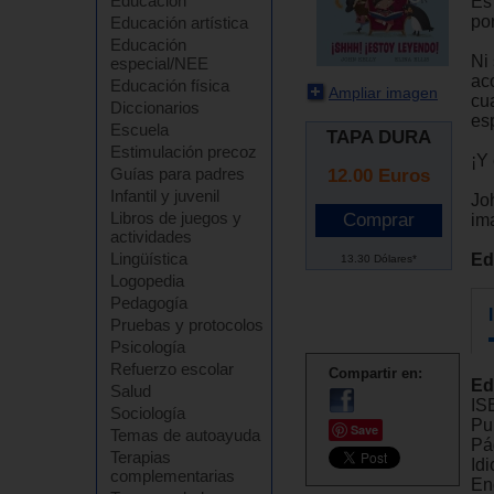
Educación
Es
po
Educación artística
Educación
Ni 
especial/NEE
ac
Educación física
Ampliar imagen
cua
Diccionarios
esp
Escuela
TAPA DURA
Estimulación precoz
¡Y
Guías para padres
12.00
Euros
Infantil y juvenil
Joh
Libros de juegos y
ima
actividades
Lingüística
Ed
13.30 Dólares*
Logopedia
Pedagogía
Pruebas y protocolos
Psicología
Refuerzo escolar
Compartir en:
Ed
Salud
IS
Sociología
Pu
Save
Temas de autoayuda
Pá
Terapias
Id
complementarias
En