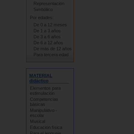
Representación
Simbólico
Por edades:
De 0 a 12 meses
De 1 a 3 años
De 3 a 6 años
De 6 a 12 años
De más de 12 años
Para tercera edad
MATERIAL
didáctico
Elementos para
estimulación
Competencias
básicas
Manipulativo -
escolar
Musical
Educación física
Para el lenguaje