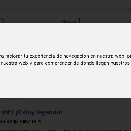
Buscar:
Formación
Directorio
Trabajo
Registro
ra mejorar tu experiencia de navegación en nuestra web, p
n nuestra web y para comprender de donde llegan nuestros v
ños
>
6 años
ños
>
7 años
Shhh! ¡Estoy leyendo!
hn Kelly, Elina Ellis