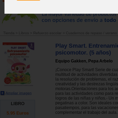
Tienda
>
Libros
>
Refuerzo escolar
>
Cuadernos de repaso / verano
Play Smart. Entrenami
psicomotor. (5 años)
Equipo Gakken, Pepa Arbelo
¡Conoce Play Smart! Serie de cu
multitud de actividades divertida
la resolución de problemas, el ra
creatividad y las destrezas lingüís
motoras.Orientaciones para los ad
Ampliar imagen
para las actividades como para re
logros de las niñas y niños.- Un 
pegatinas a color. ​​​​​​Son ideales 
LIBRO
pasatiempos, para las vacaciones
complementar el trabajo del aula.
5.95
Euros