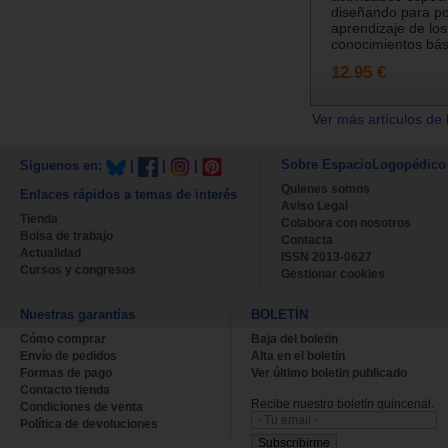
diseñando para po
aprendizaje de los
conocimientos bási
12.95 €
Ver más artículos de 
Sobre EspacioLogopédico
Síguenos en:
|
|
|
Quienes somos
Enlaces rápidos a temas de interés
Aviso Legal
Tienda
Colabora con nosotros
Bolsa de trabajo
Contacta
Actualidad
ISSN 2013-0627
Cursos y congresos
Gestionar cookies
Nuestras garantías
BOLETÍN
Cómo comprar
Baja del boletin
Envío de pedidos
Alta en el boletin
Formas de pago
Ver último boletin publicado
Contacto tienda
Recibe nuestro boletín quincenal.
Condiciones de venta
Política de devoluciones