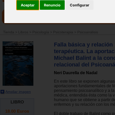
Aceptar
Renuncio
Configurar
Tienda
>
Libros
>
Psicología
>
Psicoterapia
>
Psicoanálisis
Falla básica y relación
terapéutica. La aportac
Michael Balint a la co
relacional del Psicoaná
Neri Daurella de Nadal
En este libro se exponen algunas
aportaciones fundamentales de Mi
pensamiento psicoanalítico y a la
Ampliar imagen
médica, entendida ésta como la vi
humano que se obtiene a partir de
LIBRO
enfermos y su relación con los m
18.00
Euros
El doble trabajo de Balint como p