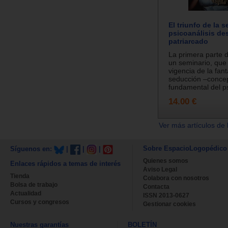
El triunfo de la 
psicoanálisis de
patriarcado
La primera parte d
un seminario, que 
vigencia de la fan
seducción –conce
fundamental del ps
14.00 €
Ver más artículos de 
Sobre EspacioLogopédico
Síguenos en:
|
|
|
Quienes somos
Enlaces rápidos a temas de interés
Aviso Legal
Tienda
Colabora con nosotros
Bolsa de trabajo
Contacta
Actualidad
ISSN 2013-0627
Cursos y congresos
Gestionar cookies
Nuestras garantías
BOLETÍN