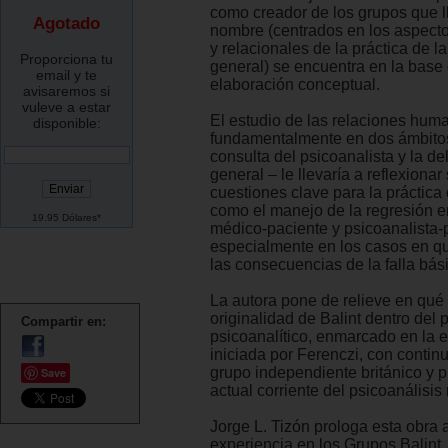
como creador de los grupos que l
Agotado
nombre (centrados en los aspecto
y relacionales de la práctica de l
Proporciona tu
general) se encuentra en la base
email y te
elaboración conceptual.
avisaremos si
vuleve a estar
El estudio de las relaciones hum
disponible:
fundamentalmente en dos ámbitos
consulta del psicoanalista y la d
general – le llevaría a reflexionar
cuestiones clave para la práctica 
como el manejo de la regresión en
19.95 Dólares*
médico-paciente y psicoanalista-
especialmente en los casos en 
las consecuencias de la falla bás
La autora pone de relieve en qué 
originalidad de Balint dentro del
Compartir en:
psicoanalítico, enmarcado en la 
iniciada por Ferenczi, con contin
grupo independiente británico y p
Save
actual corriente del psicoanálisis 
Jorge L. Tizón prologa esta obra
experiencia en los Grupos Balint.