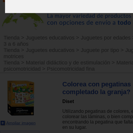
Tienda
>
Juguetes educativos
>
Juguetes por edades
3 a 6 años
Tienda
>
Juguetes educativos
>
Juguete por tipo
>
Ju
motrices
Tienda
>
Material didáctico y de estimulación
>
Materia
psicomotricidad
>
Psicomotricidad fina
Colorea con pegatinas
completado la granja?
Diset
Utilizando pegatinas de colores, 
colorear las láminas, o bien comp
encontrando la pegatina que falt
Ampliar imagen
en su lugar.