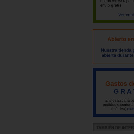
Faltan
59,90 €
para
envío
gratis
Ver con
Abierto e
Nuestra tienda
abierta durante
Gastos d
G R A 
Envíos España pe
pedidos superiores
(más iva)
(con