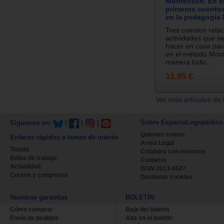
Montessori. En c
primeros cuentos
en la pedagogía
Tres cuentos rela
actividades que s
hacer en casa par
en el método Mont
manera lúdic...
11.95 €
Ver más artículos de 
Sobre EspacioLogopédico
Síguenos en:
|
|
|
Quienes somos
Enlaces rápidos a temas de interés
Aviso Legal
Tienda
Colabora con nosotros
Bolsa de trabajo
Contacta
Actualidad
ISSN 2013-0627
Cursos y congresos
Gestionar cookies
Nuestras garantías
BOLETÍN
Cómo comprar
Baja del boletin
Envío de pedidos
Alta en el boletin