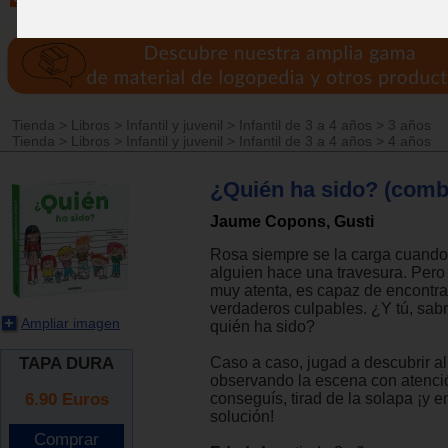
Tienda
>
Libros
>
Infantil y juvenil
>
Infantil de 3 a 4 años
>
3 años
Tienda
>
Libros
>
Infantil y juvenil
>
Infantil de 3 a 4 años
>
4 años
¿Quién ha sido? (comb
Jaume Copons, Gusti
Rosa siempre se la carga cuando
alguien hace una travesura. Pero 
muy atenta, es capaz de encontrar
verdaderos culpables. ¿Y tú, sab
Ampliar imagen
quién ha sido?
TAPA DURA
Caso a caso, jugad a descubrir al
observando la escena con atención
6.90
Euros
conseguís, tirad de la solapa ¡y e
solución!