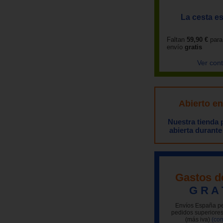
La cesta es
Faltan
59,90 €
para
envío
gratis
Ver con
Abierto e
Nuestra tienda
abierta durante
Gastos d
G R A 
Envíos España pe
pedidos superiores
(más iva)
(con