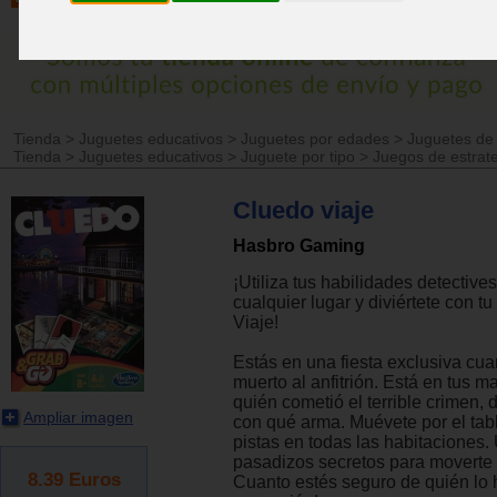
Tienda
>
Juguetes educativos
>
Juguetes por edades
>
Juguetes de
Tienda
>
Juguetes educativos
>
Juguete por tipo
>
Juegos de estrat
Cluedo viaje
Hasbro Gaming
¡Utiliza tus habilidades detective
cualquier lugar y diviértete con t
Viaje!
Estás en una fiesta exclusiva cu
muerto al anfitrión. Está en tus m
quién cometió el terrible crimen, 
Ampliar imagen
con qué arma. Muévete por el tab
pistas en todas las habitaciones. U
pasadizos secretos para moverte
8.39
Euros
Cuanto estés seguro de quién lo 