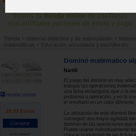
Tienda
>
Material didáctico y de estimulación
>
Materi
matemáticas
>
Educación secundaria y bachillerato
Dominó matematico al
Nardil
El juego del domino es muy ade
trabajar las operaciones matemáti
una ficha rectangular, que a la de
Ampliar imagen
problema u operación, y en la iz
el resultado en un color diferente.
25.53
Euros
La utilización de este dominó llev
conseguir una mayor agilidad men
dominio de las operaciones que 
Puede usarse individualmente tr
24.31 Dólares*
colocar la totalidad de las fichas