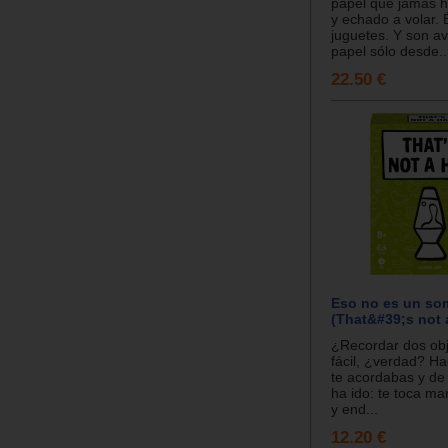
papel que jamás 
y echado a volar. 
juguetes. Y son a
papel sólo desde..
22.50 €
Eso no es un so
(That&#39;s not a
¿Recordar dos ob
fácil, ¿verdad? H
te acordabas y de
ha ido: te toca mar
y end...
12.20 €