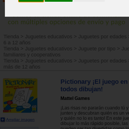
Tienda
>
Juguetes educativos
>
Juguetes por edades
6 a 12 años
Tienda
>
Juguetes educativos
>
Juguete por tipo
>
Ju
familiares y cooperativos
Tienda
>
Juguetes educativos
>
Juguetes por edades
más de 12 años
Pictionary ¡El juego en
todos dibujan!
Mattel Games
¡Las risas no pararán cuando tú y
junten y descubran quién es un ve
y quién no lo es tanto! En este ju
Ampliar imagen
dibujar lo más rápido posible, la
pueden ser tan divertidas como l