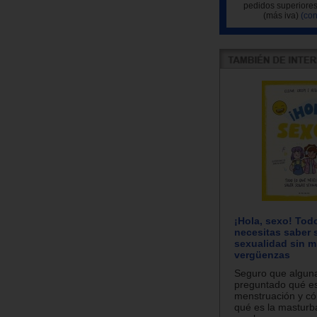
pedidos superiores
(más iva)
(con
¡Hola, sexo! Tod
necesitas saber 
sexualidad sin m
vergüenzas
Seguro que alguna
preguntado qué es
menstruación y có
qué es la masturb