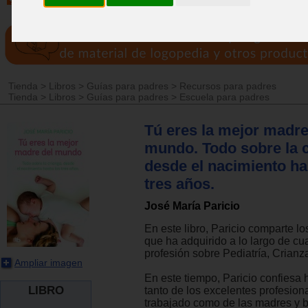
Tienda
>
Libros
>
Guías para padres
>
Recursos para padres
Tienda
>
Libros
>
Guías para padres
>
Escuela para padres
Tú eres la mejor madre
mundo. Todo sobre la c
desde el nacimiento ha
tres años.
José María Paricio
En este libro, Paricio comparte l
que ha adquirido a lo largo de c
profesión sobre Pediatría, Crianz
Ampliar imagen
En este tiempo, Paricio confiesa
LIBRO
tanto de los excelentes profesion
trabajado como de las madres y 