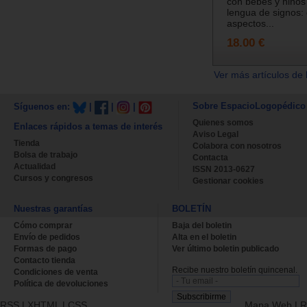
con bebés y niños
lengua de signos:
aspectos...
18.00 €
Ver más artículos de 
Sobre EspacioLogopédico
Síguenos en:
|
|
|
Quienes somos
Enlaces rápidos a temas de interés
Aviso Legal
Tienda
Colabora con nosotros
Bolsa de trabajo
Contacta
Actualidad
ISSN 2013-0627
Cursos y congresos
Gestionar cookies
Nuestras garantías
BOLETÍN
Cómo comprar
Baja del boletin
Envío de pedidos
Alta en el boletin
Formas de pago
Ver último boletin publicado
Contacto tienda
Recibe nuestro boletín quincenal.
Condiciones de venta
Política de devoluciones
RSS
|
XHTML
|
CSS
Mapa Web
|
R