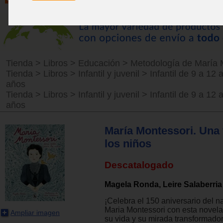
Tienda
>
Libros
>
Educación
>
Metodología de María 
Tienda
>
Libros
>
Infantil y juvenil
>
Infantil de 9 a 12 
años
Tienda
>
Libros
>
Infantil y juvenil
>
Infantil de 9 a 12 
años
María Montessori. Una 
los niños
Descatalogado
Magela Ronda, Leire Salaberria
¡Celebra el 150 aniversario del n
Maria Montessori con esta novela
Ampliar imagen
su vida y su mirada transformador