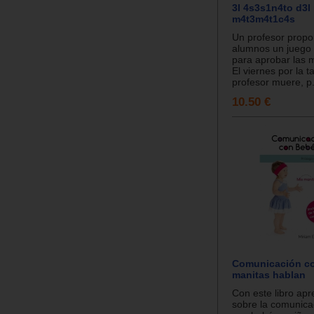
3l 4s3s1n4to d3l
m4t3m4t1c4s
Un profesor propo
alumnos un jueg
para aprobar las 
El viernes por la t
profesor muere, p.
10.50 €
Comunicación co
manitas hablan
Con este libro ap
sobre la comunic