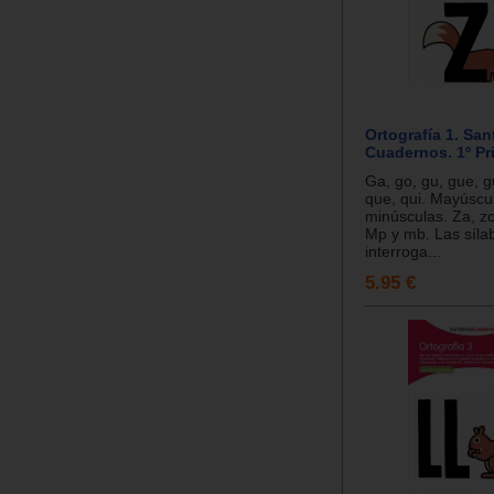
Ortografía 1. San
Cuadernos. 1º Pr
Ga, go, gu, gue, gu
que, qui. Mayúscu
minúsculas. Za, zo,
Mp y mb. Las síla
interroga...
5.95 €