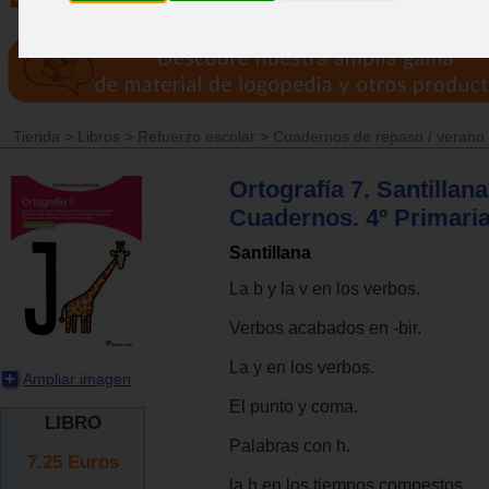
Tienda
>
Libros
>
Refuerzo escolar
>
Cuadernos de repaso / verano
Ortografía 7. Santillana
Cuadernos. 4º Primari
Santillana
La b y la v en los verbos.
Verbos acabados en -bir.
La y en los verbos.
Ampliar imagen
El punto y coma.
LIBRO
Palabras con h.
7.25
Euros
la h en los tiempos compestos.