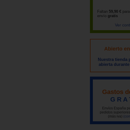
Faltan
59,90 €
para
envío
gratis
Ver con
Abierto e
Nuestra tienda
abierta durante
Gastos d
G R A 
Envíos España pe
pedidos superiores
(más iva)
(con