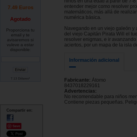
niños en una edad a partir de 7-8
entender mejor como resolver pr
7.49
Euros
matemáticos, más allá de realiza
numérica básica.
Agotado
Navegando en un viejo galeón y 
Proporciona tu
del viejo Capitán Pirata Will el tu
email y te
resolver enigmas, e ir avanzando
avisaremos si
vuleve a estar
aciertos, por un mapa de la isla de
disponible:
Información adicional
7.13 Dólares*
Fabricante:
Átomo
8437018229161
Advertencias:
No recomendable para niños men
Contiene piezas pequeñas. Peligr
Compartir en:
Save