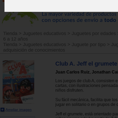
Tienda
>
Juguetes educativos
>
Juguetes por edades
6 a 12 años
Tienda
>
Juguetes educativos
>
Juguete por tipo
>
Ju
adquisición de conocimientos
Club A. Jeff el grumete
Juan Carlos Ruiz, Jonathan C
Los juegos de club A, consisten 
cartas, con ilustraciones pensada
niños disfruten.
Su fácil mecánica, facilita que l
jugar en solitario o en grupos de 
Ampliar imagen
Jeff el grumete, está orientado pa