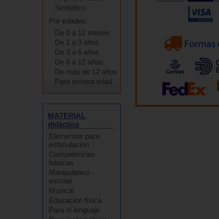
Simbólico
Por edades:
De 0 a 12 meses
De 1 a 3 años
De 3 a 6 años
De 6 a 12 años
De más de 12 años
Para tercera edad
MATERIAL
didáctico
Elementos para
estimulación
Competencias
básicas
Manipulativo -
escolar
Musical
Educación física
Para el lenguaje