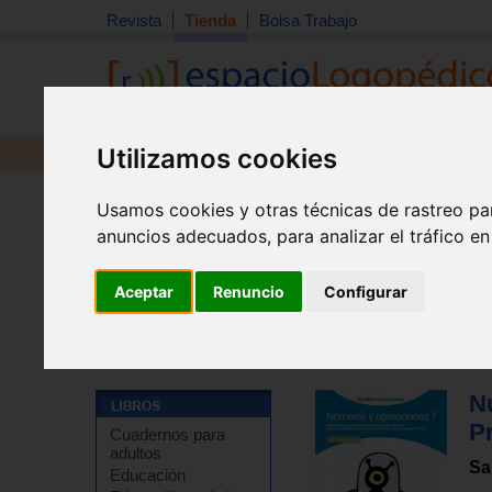
Revista
Tienda
Bolsa Trabajo
Utilizamos cookies
Revista
Libros
Material
Juguetes
Usamos cookies y otras técnicas de rastreo pa
anuncios adecuados, para analizar el tráfico e
Aceptar
Renuncio
Configurar
Tienda
>
Libros
>
Refuerzo escolar
>
Cuadernos de re
N
P
Cuadernos para
adultos
Sa
Educación