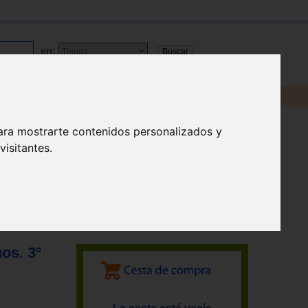
en:
ara mostrarte contenidos personalizados y
isitantes.
os. 3º