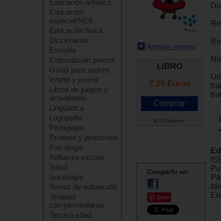
Educación artística
Div
Educación
especial/NEE
Re
Educación física
Diccionarios
Re
Ampliar imagen
Escuela
Nú
Estimulación precoz
LIBRO
Guías para padres
Un
Infantil y juvenil
7.25
Euros
tr
Libros de juegos y
tr
actividades
Lingüística
Logopedia
8.04 Dólares*
Pedagogía
Pruebas y protocolos
Psicología
Ed
Refuerzo escolar
IS
Salud
Pu
Compartir en:
Sociología
Pá
Id
Temas de autoayuda
En
Terapias
Save
complementarias
Tercera edad