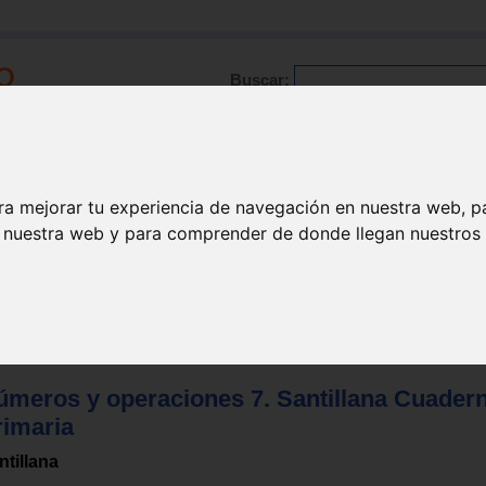
Buscar:
Formación
Directorio
Trabajo
Registro
ra mejorar tu experiencia de navegación en nuestra web, p
n nuestra web y para comprender de donde llegan nuestros v
paso / verano
>
Matemáticas
úmeros y operaciones 7. Santillana Cuadern
rimaria
ntillana