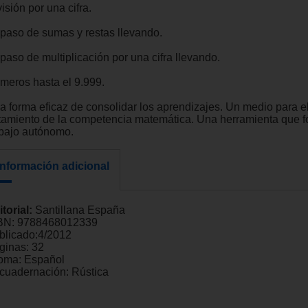
isión por una cifra.
paso de sumas y restas llevando.
paso de multiplicación por una cifra llevando.
meros hasta el 9.999.
a forma eficaz de consolidar los aprendizajes. Un medio para e
atamiento de la competencia matemática. Una herramienta que f
abajo autónomo.
Información adicional
itorial:
Santillana España
BN:
9788468012339
blicado:
4/2012
ginas:
32
ioma:
Español
cuadernación:
Rústica