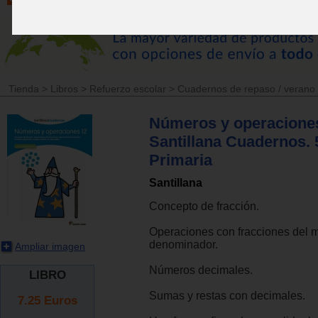
Tienda
>
Libros
>
Refuerzo escolar
>
Cuadernos de repaso / verano
Números y operaciones
Santillana Cuadernos. 5
Primaria
Santillana
Concepto de fracción.
Operaciones con fracciones del 
denominador.
Ampliar imagen
Números decimales.
LIBRO
Sumas y restas con decimales.
7.25
Euros