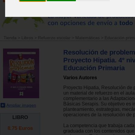
Tienda
>
Libros
>
Refuerzo escolar
>
Matemáticas
>
Educación prim
Resolución de problem
Proyecto Hipatia. 4º ni
Educación Primaria
Varios Autores
Proyecto Hipatia, Resolución de
un material de refuerzo en el aula
complementario a las Adaptacion
Básicas Serapis. Su objetivo es 
Ampliar imagen
planteamiento, estrategias, mecá
operaciones de la resolución de 
LIBRO
La competencia que trabaja cada
8.75
Euros
graduada con los contenidos que 