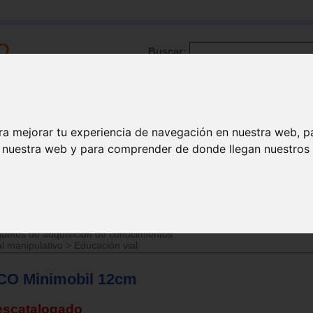
Buscar:
Formación
Directorio
Trabajo
Registro
ra mejorar tu experiencia de navegación en nuestra web, p
n nuestra web y para comprender de donde llegan nuestros v
>
Juguetes de 1 a 3 años
uetes de adquisición de conocimientos
l manipulativo
>
Educación vial
CO Minimobil 12cm
escatalogado