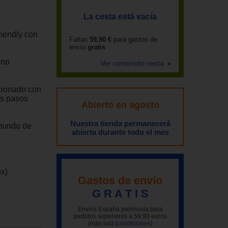
La cesta está vacía
riendly con
Faltan
59,90 €
para gastos de
envío
gratis
 no
Ver contenido cesta
acionado con
os pasos
Abierto en agosto
Nuestra tienda permanecerá
 mundo de
abierta durante todo el mes
ox)
Gastos de envío
G R A T I S
Envíos España península para
pedidos superiores a 59,90 euros
(más iva)
(condiciones)