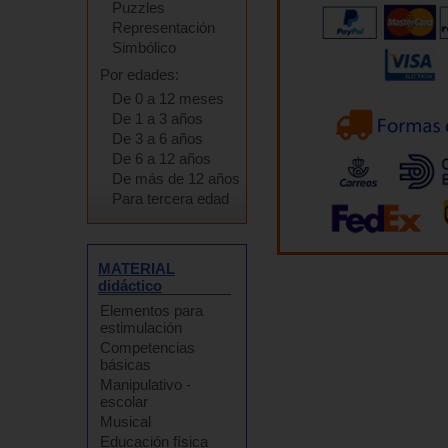
Puzzles
Representación
Simbólico
Por edades:
De 0 a 12 meses
De 1 a 3 años
De 3 a 6 años
De 6 a 12 años
De más de 12 años
Para tercera edad
MATERIAL
didáctico
Elementos para
estimulación
Competencias
básicas
Manipulativo -
escolar
Musical
Educación física