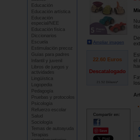
Educación
Mi
Educación artística
Educación
Nu
especial/NEE
fib
Educación física
Diccionarios
De
Escuela
Ampliar imagen
ext
Estimulación precoz
Guías para padres
Es
22.60
Euros
el
Infantil y juvenil
ha
Libros de juegos y
Descatalogado
actividades
Fa
Lingüística
21.52 Dólares*
lo
Logopedia
Pedagogía
Ar
Pruebas y protocolos
Psicología
Refuerzo escolar
Compartir en:
Salud
Sociología
Temas de autoayuda
Save
Terapias
complementarias