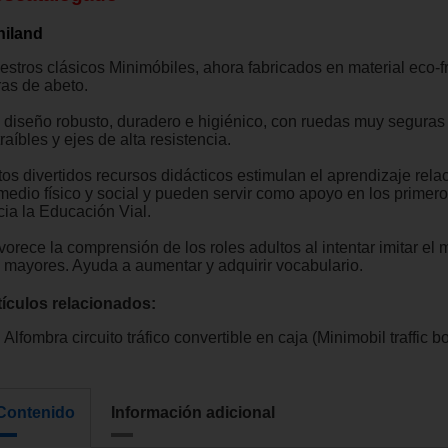
niland
estros clásicos Minimóbiles, ahora fabricados en material eco-f
ras de abeto.
 diseño robusto, duradero e higiénico, con ruedas muy seguras
raíbles y ejes de alta resistencia.
tos divertidos recursos didácticos estimulan el aprendizaje rel
 medio físico y social y pueden servir como apoyo en los primer
cia la Educación Vial.
vorece la comprensión de los roles adultos al intentar imitar el
s mayores. Ayuda a aumentar y adquirir vocabulario.
tículos relacionados:
Alfombra circuito tráfico convertible en caja (Minimobil traffic b
Contenido
Información adicional