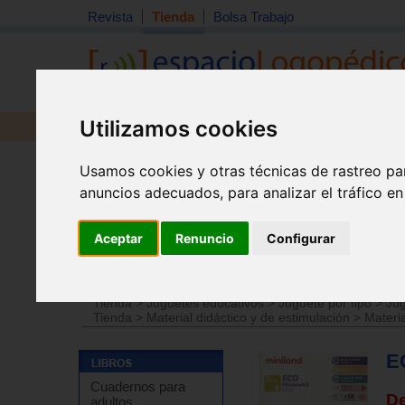
Revista
Tienda
Bolsa Trabajo
Utilizamos cookies
Revista
Libros
Material
Juguetes
Usamos cookies y otras técnicas de rastreo pa
anuncios adecuados, para analizar el tráfico e
Aceptar
Renuncio
Configurar
Tienda
>
Juguetes educativos
>
Juguetes por edades
Tienda
>
Juguetes educativos
>
Juguete por tipo
>
Jug
Tienda
>
Material didáctico y de estimulación
>
Materia
E
Cuadernos para
D
adultos