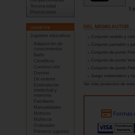
Tercera edad
5 
Promociones
DEL MISMO AUTOR
Juguetes educativos
Conjunto vestido y cin
Adquisición de
Conjunto pantalón y p
conocimientos
Conjunto de punto Pele
Baño
Conjunto de punto Vest
Científicos
Construcción
Conjunto de punto Pele
Dominó
Juego matemático y r
De exterior
Ver más productos de este
Estimulación
intelectual y
memoria
Familiares
Manualidades
Motrices
Muñecos
Ordenador
Primeros juguetes