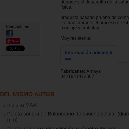
deporte y el desarrollo de la salu
física.
producto pasado prueba de contro
calidad, durante el proceso de fab
Compartir en:
montaje y embalaje.
Muy resistente.
Save
Información adicional
Fabricante:
Amaya
8421941472367
DEL MISMO AUTOR
Indiaka MAX
Pelota sonora de Balonmano de caucho celular (diá
mm)
Pelota Kanguro antiexplosión (diámetro 45 cm)