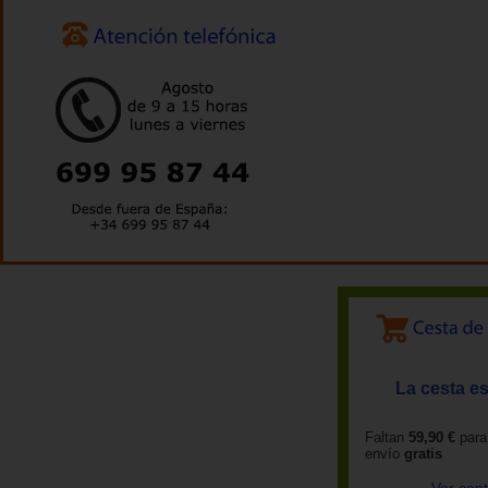
La cesta es
Faltan
59,90 €
para
envío
gratis
Ver con