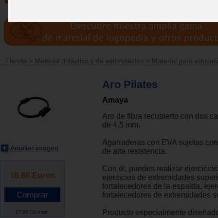
Tienda
>
Material didáctico y de estimulación
>
Material para educaci
Aro Pilates
Amaya
Aro de fibra recubierto con dos 
de 4,5 mm.
Agarraderas con EVA sujetas co
Ampliar imagen
de alta resistencia.
Con él, puedes realizar ejercicio
18.88
Euros
ejercicios de extremidades superi
fortalecedores de la espalda, ejer
fortalecedores de extremidades su
Producto especialmente diseñado
17.99 Dólares*