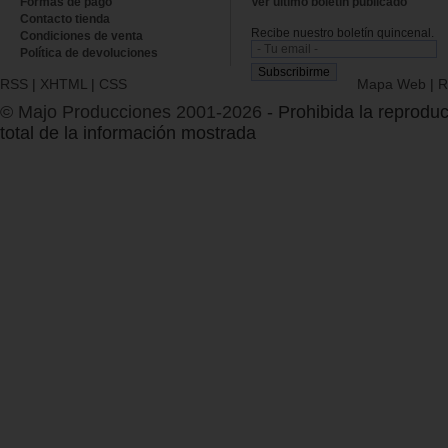
Formas de pago
Ver último boletin publicado
Contacto tienda
Recibe nuestro boletín quincenal.
Condiciones de venta
Política de devoluciones
RSS
|
XHTML
|
CSS
Mapa Web
|
R
© Majo Producciones 2001-2026
- Prohibida la reproduc
total de la información mostrada