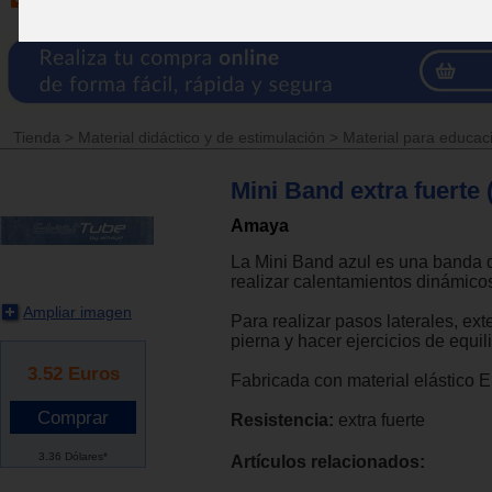
Tienda
>
Material didáctico y de estimulación
>
Material para educaci
Mini Band extra fuerte 
Amaya
La Mini Band azul es una banda 
realizar calentamientos dinámico
Ampliar imagen
Para realizar pasos laterales, ex
pierna y hacer ejercicios de equili
3.52
Euros
Fabricada con material elástico E
Resistencia:
extra fuerte
3.36 Dólares*
Artículos relacionados: