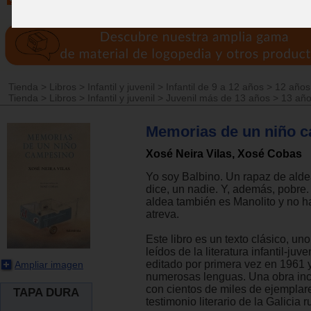
Tienda
>
Libros
>
Infantil y juvenil
>
Infantil de 9 a 12 años
>
12 años
Tienda
>
Libros
>
Infantil y juvenil
>
Juvenil más de 13 años
>
13 añ
Memorias de un niño 
Xosé Neira Vilas, Xosé Cobas
Yo soy Balbino. Un rapaz de ald
dice, un nadie. Y, además, pobre.
aldea también es Manolito y no h
atreva.
Este libro es un texto clásico, un
leídos de la literatura infantil-juve
editado por primera vez en 1961 y
Ampliar imagen
numerosas lenguas. Una obra inc
con cientos de miles de ejemplar
TAPA DURA
testimonio literario de la Galicia ru