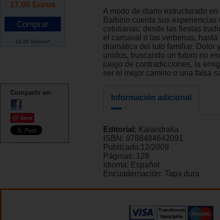
17.00
Euros
A modo de diario estructurado en 
Balbino cuenta sus experiencias v
cotidianas: desde las fiestas tra
el carnaval o las verbenas, hasta 
18.86 Dólares*
dramática del luto familiar. Dolor
unidos, buscando un futuro no esc
juego de contradicciones, la emi
ser el mejor camino o una falsa sa
Compartir en:
Información adicional
Save
Editorial:
Kalandraka
ISBN:
9788484642091
Publicado:
12/2009
Páginas:
128
Idioma:
Español
Encuadernación:
Tapa dura