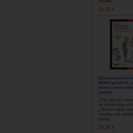
ni viole...
11.25 €
¡Qué porquería 
Sobre granitos, 
sexo y otras seña
cuerpo
¿Por qué los nene
se desarrollan en 
¿Tenían razón nue
cuando nos manda
porqu...
20.38 €