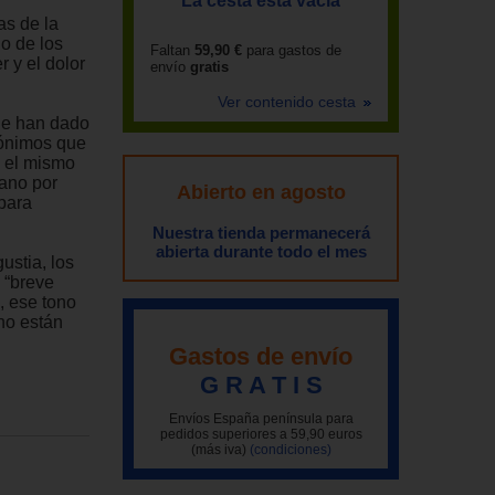
La cesta está vacía
as de la
io de los
Faltan
59,90 €
para gastos de
r y el dolor
envío
gratis
Ver contenido cesta
que han dado
nónimos que
n el mismo
mano por
Abierto en agosto
 para
Nuestra tienda permanecerá
abierta durante todo el mes
ustia, los
e “breve
, ese tono
rno están
Gastos de envío
G R A T I S
Envíos España península para
pedidos superiores a 59,90 euros
(más iva)
(condiciones)