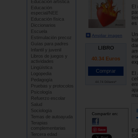
Educación artística
El
Educación
pas
especial/NEE
tie
Educación física
es
Diccionarios
Escuela
Un
Ampliar imagen
Estimulación precoz
ba
Guías para padres
da
LIBRO
Infantil y juvenil
ar
Libros de juegos y
es
40.34
Euros
actividades
ex
Lingüística
El 
Logopedia
cel
Pedagogía
44.74 Dólares*
en
Pruebas y protocolos
aju
Psicología
muy
Refuerzo escolar
Salud
Sociología
Compartir en:
Temas de autoayuda
Terapias
complementarias
Save
Ed
Tercera edad
IS