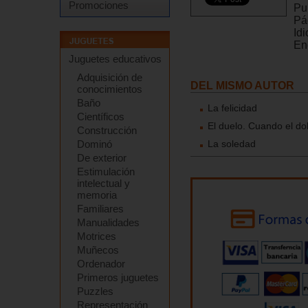
Promociones
Pu
Pá
Id
En
Juguetes educativos
Adquisición de
DEL MISMO AUTOR
conocimientos
Baño
La felicidad
Científicos
El duelo. Cuando el do
Construcción
Dominó
La soledad
De exterior
Estimulación
intelectual y
memoria
Familiares
Manualidades
Motrices
Muñecos
Ordenador
Primeros juguetes
Puzzles
Representación