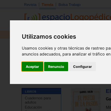
Revista
Tienda
Bolsa Trabajo
Utilizamos cookies
Revista
Libros
Material
Juguetes
Usamos cookies y otras técnicas de rastreo pa
anuncios adecuados, para analizar el tráfico e
Aceptar
Renuncio
Configurar
Tienda
>
Libros
>
Psicología
>
Psicoterapia
>
Psicoaná
El
Cuadernos para
Ga
adultos
Educación
Mit