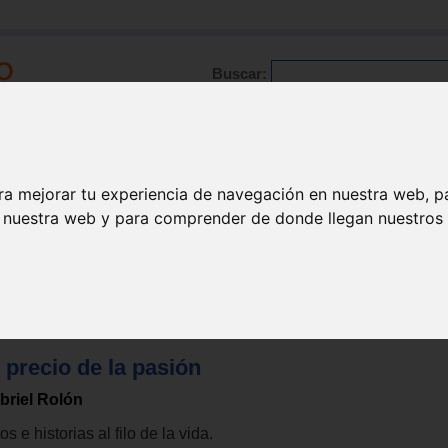
Buscar:
Formación
Directorio
Trabajo
Registro
ra mejorar tu experiencia de navegación en nuestra web, p
n nuestra web y para comprender de donde llegan nuestros v
lisis
 precio de la pasión
briel Rolón
os e historias al filo de la vida.