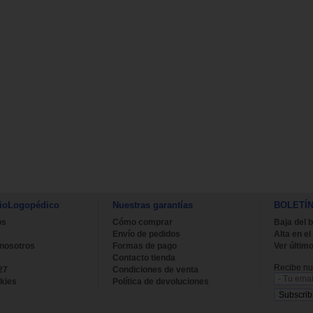
ioLogopédico
Nuestras garantías
BOLETÍ
os
Cómo comprar
Baja del b
Envío de pedidos
Alta en el
 nosotros
Formas de pago
Ver último
Contacto tienda
Recibe nue
27
Condiciones de venta
kies
Política de devoluciones