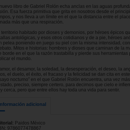
 nuevo libro de Gabriel Rolón echa anclas en las aguas profund
ión. Esa fuerza primitiva que grita en nosotros desde el princip
mpos, y nos lleva a un límite en el que la distancia entre el place
 nada más que una respiración.
 territorio habitado por dioses y demonios, por héroes épicos 
tallas antológicas, y esos otros cotidianos y de a pie, héroes a
n pelea poniendo en juego su piel con la misma intensidad, co
rebato. Mitos e historias: hombres y dioses que caminan de la 
e borde en el que la razón trastabilla y pierde sus herramientas
plicar el mundo.
amor, el desamor, la soledad, la desesperación, el deseo, la ang
os, el duelo, el éxito, el fracaso y la felicidad se dan cita en est
sayo nocturno” en el que Gabriel Rolón encuentra, una vez más
stado, preciso, siempre certero, para decirnos que cielo e infie
 cerca, pero que entre ellos hay toda una vida para sentir.
Información adicional
itorial:
Paidos México
BN:
9786077478867