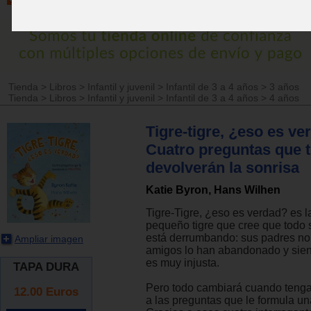
Tienda
>
Libros
>
Infantil y juvenil
>
Infantil de 3 a 4 años
>
3 años
Tienda
>
Libros
>
Infantil y juvenil
>
Infantil de 3 a 4 años
>
4 años
Tigre-tigre, ¿eso es ve
Cuatro preguntas que 
devolverán la sonrisa
Katie Byron, Hans Wilhen
Tigre-Tigre, ¿eso es verdad? es la
pequeño tigre que cree que todo
está derrumbando: sus padres no 
Ampliar imagen
amigos lo han abandonado y sien
es muy injusta.
TAPA DURA
Pero todo cambiará cuando teng
12.00
Euros
a las preguntas que le formula un