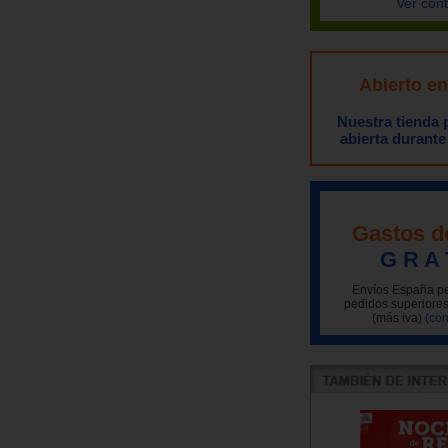
Ver con
Abierto e
Nuestra tienda
abierta durante
Gastos d
G R A 
Envíos España pe
pedidos superiores
(más iva)
(con