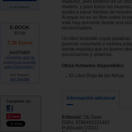
madurez, pero también es un libro
madres, y para todas las mujeres
13.30 Dólares*
ayuda a sanar heridas de nuestra
Aunque no es un libro sobre la me
está muy presente desde una vis
E-BOOK
reconciliadora.
EPUB
Un libro ilustrado cuyas palabra
7.28 Euros
parecen susurrarle a nuestra psi
mente-espíritu) que es bueno ob
AGOTADO
escucharnos y amarnos.
¿Quieres que te
avisemos cuando
Otros formatos disponibles:
este Disponible?
El Libro Rojo de las Niñas
8.07 Dólares*
ver detalle
Información adicional
Compartir en:
Save
Editorial:
Ob Stare
ISBN:
9788493331467
Publicado:
1/2021