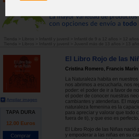
Tienda
>
Libros
>
Infantil y juvenil
>
Infantil de 9 a 12 años
>
12 años
Tienda
>
Libros
>
Infantil y juvenil
>
Juvenil más de 13 años
>
13 añ
El Libro Rojo de las Ni
Cristina Romero, Francis Marín
La Naturaleza habita en nuestros 
nos abrimos a escucharla, nos re
poder: el poder de ir a favor de 
el poder de conocer nuestras ne
Ampliar imagen
cambiantes y atenderlas. El mayor
naturaleza femenina es la capaci
TAPA DURA
para apreciar y valorar que todo 
fuera de ti), y que eso es perfecto.
12.00
Euros
El Libro Rojo de las Niñas nació
y empoderar a las niñas en su ca