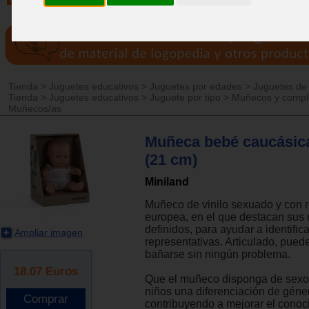
Tienda
>
Juguetes educativos
>
Juguetes por edades
>
Juguetes de
Tienda
>
Juguetes educativos
>
Juguete por tipo
>
Muñecos y comp
Muñecos/as
Muñeca bebé caucásic
(21 cm)
Miniland
Muñeco de vinilo sexuado y con r
europea, en el que destacan sus 
definidos, para ayudar a identific
Ampliar imagen
representativas. Articulado, pued
bañarse sin ningún problema.
18.07
Euros
Que el muñeco disponga de sexo,
niños una diferenciación de géne
contribuyendo a mejorar el conoc