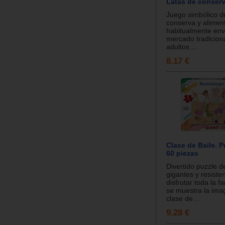
Latas de conserv
Juego simbólico d
conserva y alimen
habitualmente env
mercado tradiciona
adultos....
8.17 €
Clase de Baile. P
60 piezas
Divertido puzzle d
gigantes y resiste
disfrutar toda la f
se muestra la ima
clase de...
9.28 €