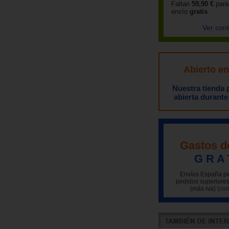
Faltan
59,90 €
para
envío
gratis
Ver con
Abierto e
Nuestra tienda
abierta durante
Gastos d
G R A 
Envíos España pe
pedidos superiores
(más iva)
(con