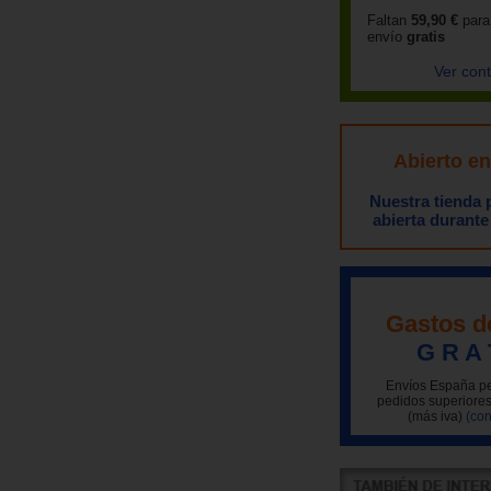
Faltan
59,90 €
para
envío
gratis
Ver con
Abierto e
Nuestra tienda
abierta durante
Gastos d
G R A 
Envíos España pe
pedidos superiores
(más iva)
(con