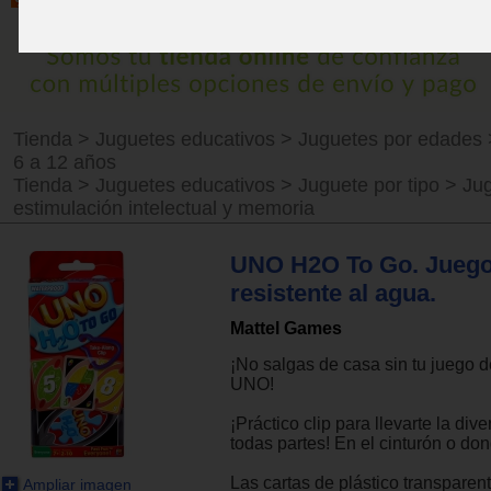
Tienda
>
Juguetes educativos
>
Juguetes por edades
6 a 12 años
Tienda
>
Juguetes educativos
>
Juguete por tipo
>
Ju
estimulación intelectual y memoria
UNO H2O To Go. Juego
resistente al agua.
Mattel Games
¡No salgas de casa sin tu juego d
UNO!
¡Práctico clip para llevarte la di
todas partes! En el cinturón o do
Las cartas de plástico transparen
Ampliar imagen