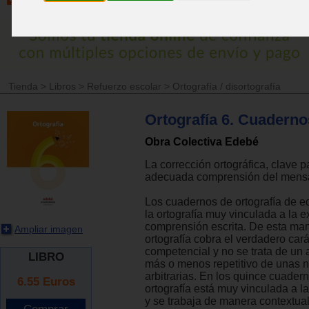
Tienda
>
Libros
>
Refuerzo escolar
>
Ortografía / disortografía
Ortografía 6. Cuaderno
Obra Colectiva Edebé
La corrección ortográfica, clave 
adecuada comprensión del mensaj
Los cuadernos de ortografía de 
la ortografía muy vinculada a la e
comprensión escrita. De esta man
Ampliar imagen
ortografía cobra el verdadero cará
competencial y no se trata de un 
LIBRO
más o menos repetitivo de unas 
arbitrarias. En los quince cuader
6.55
Euros
ortografía está muy vinculada a 
y se trabaja de manera contextua