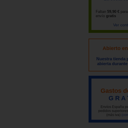
Faltan
59,90 €
para
envío
gratis
Ver con
Abierto e
Nuestra tienda
abierta durante
Gastos d
G R A 
Envíos España pe
pedidos superiores
(más iva)
(con