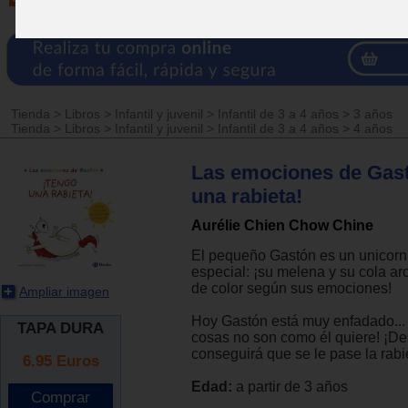
Tienda
>
Libros
>
Infantil y juvenil
>
Infantil de 3 a 4 años
>
3 años
Tienda
>
Libros
>
Infantil y juvenil
>
Infantil de 3 a 4 años
>
4 años
Las emociones de Gast
una rabieta!
Aurélie Chien Chow Chine
El pequeño Gastón es un unicorn
especial: ¡su melena y su cola ar
de color según sus emociones!
Ampliar imagen
Hoy Gastón está muy enfadado... 
TAPA DURA
cosas no son como él quiere! ¡D
conseguirá que se le pase la rabi
6.95
Euros
Edad:
a partir de 3 años