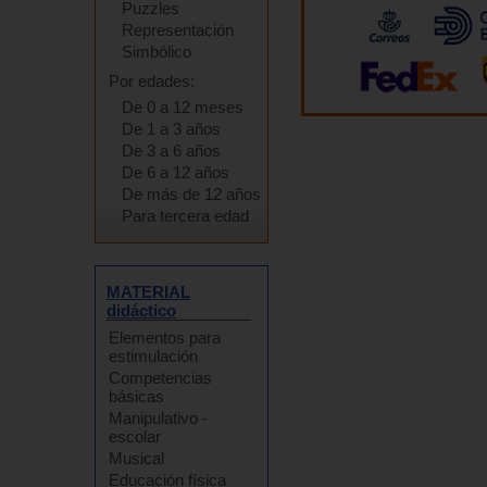
Puzzles
Representación
Simbólico
Por edades:
De 0 a 12 meses
De 1 a 3 años
De 3 a 6 años
De 6 a 12 años
De más de 12 años
Para tercera edad
MATERIAL
didáctico
Elementos para
estimulación
Competencias
básicas
Manipulativo -
escolar
Musical
Educación física