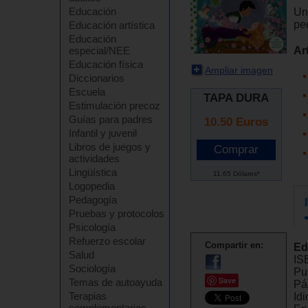
Educación
Un
pe
Educación artística
Educación
Ar
especial/NEE
Educación física
Ampliar imagen
Diccionarios
Escuela
TAPA DURA
Estimulación precoz
Guías para padres
10.50
Euros
Infantil y juvenil
Libros de juegos y
actividades
Lingüística
11.65 Dólares*
Logopedia
Pedagogía
Pruebas y protocolos
Psicología
Refuerzo escolar
Compartir en:
Ed
Salud
IS
Sociología
Pu
Save
Temas de autoayuda
Pá
Terapias
Id
complementarias