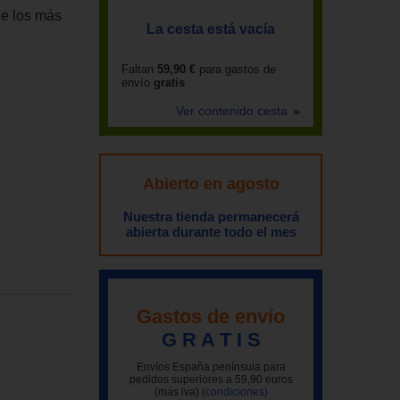
ue los más
La cesta está vacía
Faltan
59,90 €
para gastos de
envío
gratis
Ver contenido cesta
Abierto en agosto
Nuestra tienda permanecerá
abierta durante todo el mes
Gastos de envío
G R A T I S
Envíos España península para
pedidos superiores a 59,90 euros
(más iva)
(condiciones)