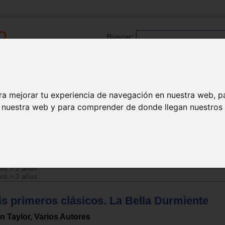
Buscar:
Formación
Directorio
Trabajo
Registro
ra mejorar tu experiencia de navegación en nuestra web, p
n nuestra web y para comprender de donde llegan nuestros v
ños
>
1 año
ños
>
2 años
ños
>
3 años
is primeros clásicos. La Bella Durmiente
n Taylor, Varios Autores