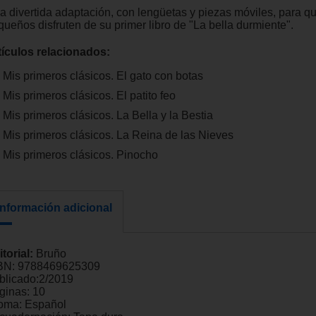
a divertida adaptación, con lengüetas y piezas móviles, para q
queños disfruten de su primer libro de "La bella durmiente".
tículos relacionados:
Mis primeros clásicos. El gato con botas
Mis primeros clásicos. El patito feo
Mis primeros clásicos. La Bella y la Bestia
Mis primeros clásicos. La Reina de las Nieves
Mis primeros clásicos. Pinocho
Información adicional
itorial:
Bruño
BN:
9788469625309
blicado:
2/2019
ginas:
10
ioma:
Español