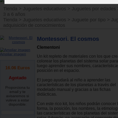
Tienda
>
Juguetes educativos
>
Juguetes por edades
3 a 6 años
Tienda
>
Juguetes educativos
>
Juguete por tipo
>
Ju
adquisición de conocimientos
Montessori. El cosmos
Clementoni
Ampliar imagen
Un kit repleto de materiales con los que cre
colorear los planetas del sistema solar para
luego aprender sus nombres, característica
16.06
Euros
posición en el espacio.
Agotado
El juego ayudará al niño a aprender las
características de los planetas a través del
Proporciona tu
modelado manual y gracias a las fichas
email y te
didácticas.
avisaremos si
vuleve a estar
Con este rico kit, los niños podrán conocer 
disponible:
forma, la posición, los nombres, la etimolog
las características de los planetas del sist
solar. Además, se acercarán al concepto de