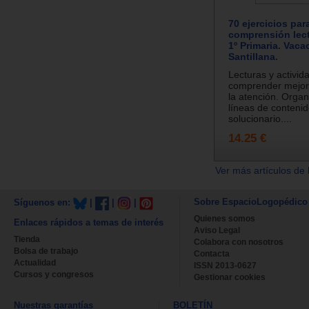
70 ejercicios par
comprensión lect
1º Primaria. Vaca
Santillana.
Lecturas y activid
comprender mejor 
la atención. Orga
líneas de contenid
solucionario....
14.25 €
Ver más artículos de 
Sobre EspacioLogopédico
Síguenos en:
|
|
|
Quienes somos
Enlaces rápidos a temas de interés
Aviso Legal
Tienda
Colabora con nosotros
Bolsa de trabajo
Contacta
Actualidad
ISSN 2013-0627
Cursos y congresos
Gestionar cookies
Nuestras garantías
BOLETÍN