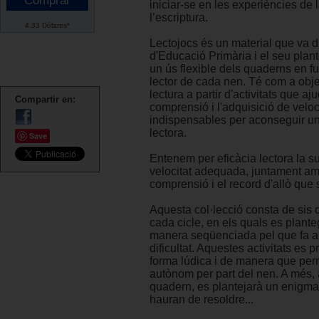
iniciar-se en les experiències de l
l’escriptura.
4.33 Dólares*
Lectojocs és un material que va dir
d'Educació Primària i el seu pla
un ús flexible dels quaderns en fu
lector de cada nen. Té com a objec
lectura a partir d'activitats que aj
Compartir en:
comprensió i l'adquisició de veloc
indispensables per aconseguir un
lectora.
Save
Entenem per eficàcia lectora la 
velocitat adequada, juntament a
comprensió i el record d'allò que s
Aquesta col·lecció consta de sis
cada cicle, en els quals es plante
manera seqüenciada pel que fa a
dificultat. Aquestes activitats es 
forma lúdica i de manera que perm
autònom per part del nen. A més, a
quadern, es plantejarà un enigma
hauran de resoldre...