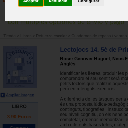
Aceptar
Renuncio
Configurar
Tienda
>
Libros
>
Refuerzo escolar
>
Cuadernos de repaso / verano
Lectojocs 14. 5è de Pr
Roser Genover Huguet, Neus 
Anglès
Identificar les lletres, produir les 
comprendre el seu sentit serà molt 
petits lectors que realitzin aques
però entretenguts exercicis.
Ampliar imagen
A diferència de les tasques per a
és una proposta lúdica-pedagògi
LIBRO
continguts, tipografies i instrucc
seu nivell cognitiu, on els nens p
3.90
Euros
completar, ordenar, memoritzar i e
amb diferents frases fetes, diàleg 