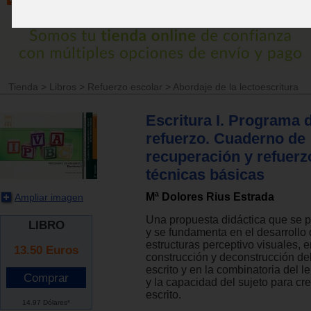
Tienda
>
Libros
>
Refuerzo escolar
>
Abordaje de la lectoescritura
Escritura I. Programa 
refuerzo. Cuaderno de
recuperación y refuerz
técnicas básicas
Mª Dolores Rius Estrada
Ampliar imagen
Una propuesta didáctica que se p
LIBRO
y se fundamenta en el desarrollo 
estructuras perceptivo visuales, e
13.50
Euros
construcción y deconstrucción de
escrito y en la combinatoria del 
y la capacidad del sujeto para cr
escrito.
14.97 Dólares*