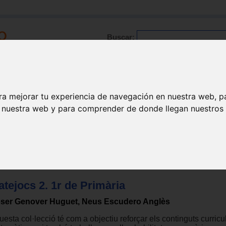
Buscar:
Formación
Directorio
Trabajo
Registro
ra mejorar tu experiencia de navegación en nuestra web, p
n nuestra web y para comprender de donde llegan nuestros v
ducación primaria
tejocs 2. 1r de Primària
ser Genover Huguet, Neus Escudero Anglès
esta col·lecció té com a objectiu reforçar els continguts curricu