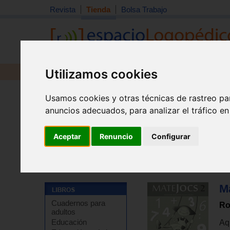
Revista
Tienda
Bolsa Trabajo
Utilizamos cookies
Revista
Libros
Material
Juguetes
Usamos cookies y otras técnicas de rastreo pa
anuncios adecuados, para analizar el tráfico e
Aceptar
Renuncio
Configurar
Tienda
>
Libros
>
Refuerzo escolar
>
Matemáticas
>
E
Ma
Cuadernos para
Ro
adultos
Educación
Aqu