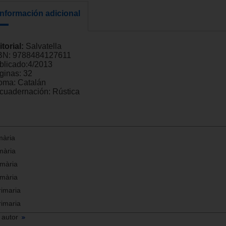
Información adicional
itorial:
Salvatella
BN:
9788484127611
blicado:
4/2013
ginas:
32
ioma:
Catalán
cuadernación:
Rústica
mària
mària
imària
imària
rimaria
rimaria
 autor