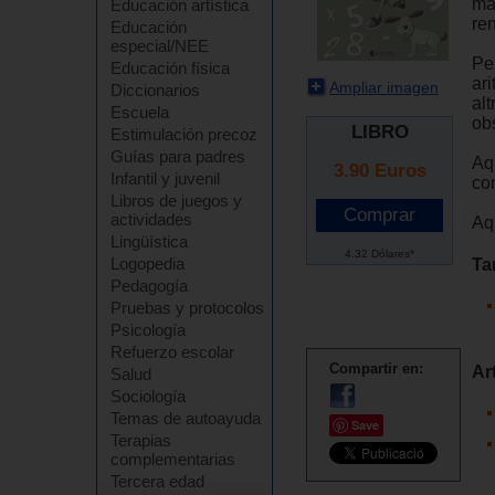
mat
Educación artística
re
Educación
especial/NEE
Per
Educación física
ari
Ampliar imagen
Diccionarios
alt
Escuela
obs
LIBRO
Estimulación precoz
Guías para padres
Aq
3.90
Euros
Infantil y juvenil
co
Libros de juegos y
actividades
Aqu
Lingüística
4.32 Dólares*
Logopedia
Ta
Pedagogía
Pruebas y protocolos
Psicología
Refuerzo escolar
Compartir en:
Ar
Salud
Sociología
Temas de autoayuda
Save
Terapias
complementarias
Tercera edad