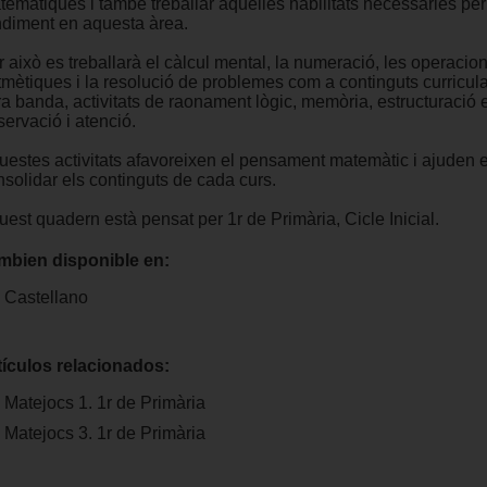
emàtiques i també treballar aquelles habilitats necessàries per 
ndiment en aquesta àrea.
 això es treballarà el càlcul mental, la numeració, les operacio
tmètiques i la resolució de problemes com a continguts curricular
ra banda, activitats de raonament lògic, memòria, estructuració 
ervació i atenció.
uestes activitats afavoreixen el pensament matemàtic i ajuden e
nsolidar els continguts de cada curs.
est quadern està pensat per 1r de Primària, Cicle Inicial.
mbien disponible en:
Castellano
tículos relacionados:
Matejocs 1. 1r de Primària
Matejocs 3. 1r de Primària