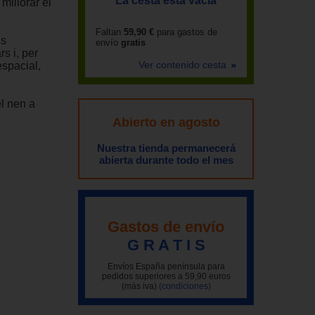
La cesta está vacía
millorar el
Faltan
59,90 €
para gastos de
ns
envío
gratis
s i, per
Ver contenido cesta
espacial,
l nen a
Abierto en agosto
Nuestra tienda permanecerá
abierta durante todo el mes
Gastos de envío
G R A T I S
Envíos España península para
pedidos superiores a 59,90 euros
(más iva)
(condiciones)