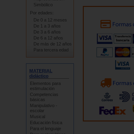
Simbólico
Por edades:
De 0 a 12 meses
De 1 a 3 años
De 3 a 6 años
De 6 a 12 años
De más de 12 años
Para tercera edad
MATERIAL
didáctico
Elementos para
estimulación
Competencias
básicas
Manipulativo -
escolar
Musical
Educación física
Para el lenguaje