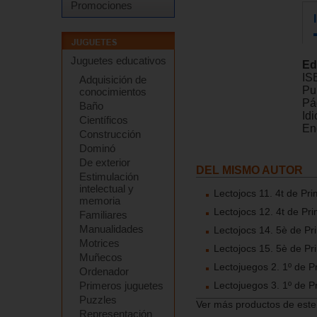
Promociones
Juguetes educativos
Ed
IS
Adquisición de
Pu
conocimientos
Pá
Baño
Id
Científicos
En
Construcción
Dominó
De exterior
DEL MISMO AUTOR
Estimulación
intelectual y
Lectojocs 11. 4t de Pri
memoria
Lectojocs 12. 4t de Pri
Familiares
Manualidades
Lectojocs 14. 5è de Pr
Motrices
Lectojocs 15. 5è de Pr
Muñecos
Lectojuegos 2. 1º de P
Ordenador
Lectojuegos 3. 1º de P
Primeros juguetes
Puzzles
Ver más productos de este
Representación