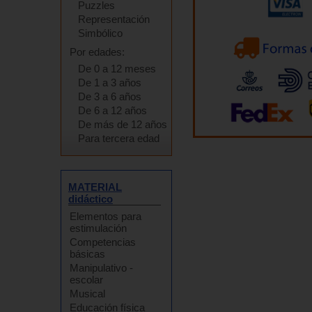
Puzzles
Representación
Simbólico
Por edades:
De 0 a 12 meses
De 1 a 3 años
De 3 a 6 años
De 6 a 12 años
De más de 12 años
Para tercera edad
MATERIAL
didáctico
Elementos para
estimulación
Competencias
básicas
Manipulativo -
escolar
Musical
Educación física