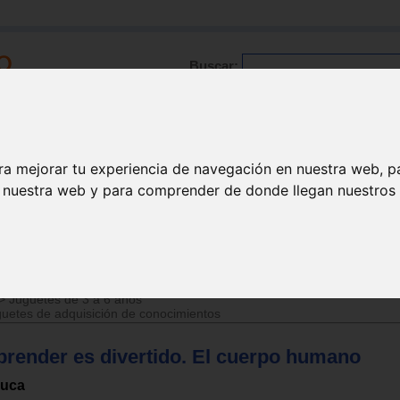
Buscar:
Formación
Directorio
Trabajo
Registro
ra mejorar tu experiencia de navegación en nuestra web, p
n nuestra web y para comprender de donde llegan nuestros v
l manipulativo
>
Esquema corporal
>
Juguetes de 3 a 6 años
uetes de adquisición de conocimientos
prender es divertido. El cuerpo humano
uca