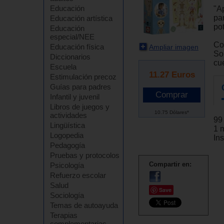
Educación
"A
pa
Educación artística
po
Educación
especial/NEE
Co
Educación física
Ampliar imagen
So
Diccionarios
cu
Escuela
11.27
Euros
Estimulación precoz
Guías para padres
Infantil y juvenil
Libros de juegos y
10.75 Dólares*
actividades
99
Lingüística
1 
Logopedia
In
Pedagogía
Pruebas y protocolos
Compartir en:
Psicología
Refuerzo escolar
Salud
Save
Sociología
Temas de autoayuda
Terapias
complementarias