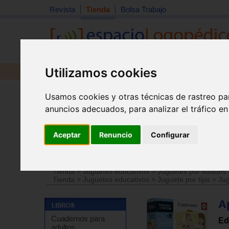
Revista
Tienda
Bolsa Trabajo
Utilizamos cookies
Revista
Libros
Material
Juguetes
Usamos cookies y otras técnicas de rastreo pa
anuncios adecuados, para analizar el tráfico e
Aceptar
Renuncio
Configurar
Tienda
>
Material didáctico y de estimulación
>
Materia
Tienda
>
Juguetes educativos
>
Juguetes por edades
Tienda
>
Juguetes educativos
>
Juguete por tipo
>
Jug
A
Cuadernos para
Ed
adultos