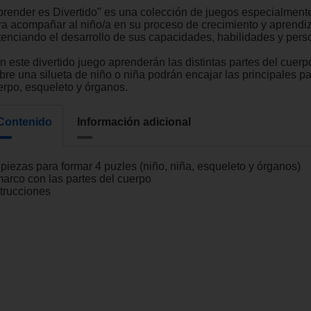
prender es Divertido" es una colección de juegos especialment
ra acompañar al niño/a en su proceso de crecimiento y aprendiz
tenciando el desarrollo de sus capacidades, habilidades y pers
n este divertido juego aprenderán las distintas partes del cuer
bre una silueta de niño o niña podrán encajar las principales pa
erpo, esqueleto y órganos.
Contenido
Información adicional
 piezas para formar 4 puzles (niño, niña, esqueleto y órganos)
marco con las partes del cuerpo
strucciones