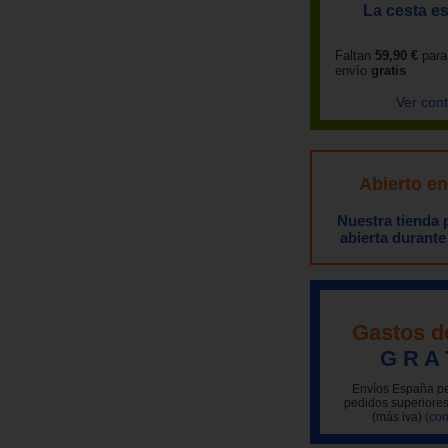
La cesta es
Faltan
59,90 €
para
envío
gratis
Ver con
Abierto e
Nuestra tienda
abierta durante
Gastos d
G R A 
Envíos España pe
pedidos superiores
(más iva)
(con