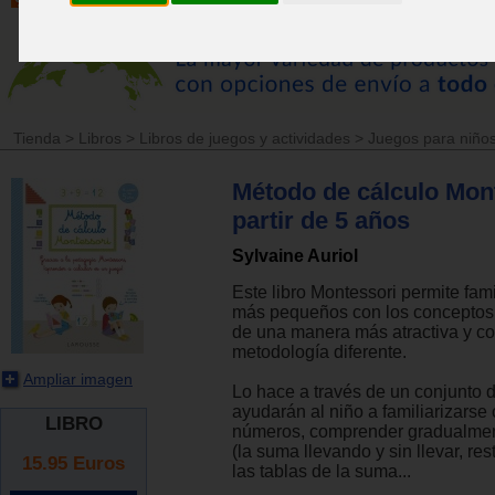
Tienda
>
Libros
>
Libros de juegos y actividades
>
Juegos para niños
Método de cálculo Mont
partir de 5 años
Sylvaine Auriol
Este libro Montessori permite famil
más pequeños con los conceptos
de una manera más atractiva y c
metodología diferente.
Ampliar imagen
Lo hace a través de un conjunto d
ayudarán al niño a familiarizarse 
LIBRO
números, comprender gradualment
(la suma llevando y sin llevar, re
15.95
Euros
las tablas de la suma...