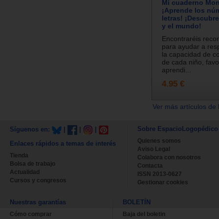
Mi cuaderno Mont
¡Aprende los núm
letras! ¡Descubre
y el mundo!
Encontraréis rec
para ayudar a resp
la capacidad de c
de cada niño, fav
aprendi...
4.95 €
Ver más artículos de 
Sobre EspacioLogopédico
Síguenos en:
|
|
|
Quienes somos
Enlaces rápidos a temas de interés
Aviso Legal
Tienda
Colabora con nosotros
Bolsa de trabajo
Contacta
Actualidad
ISSN 2013-0627
Cursos y congresos
Gestionar cookies
Nuestras garantías
BOLETÍN
Cómo comprar
Baja del boletin