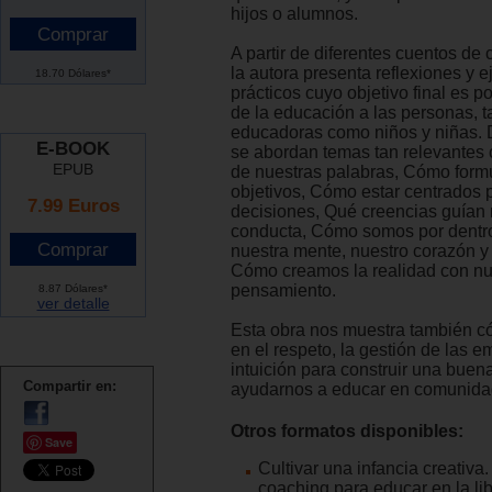
hijos o alumnos.
A partir de diferentes cuentos de 
la autora presenta reflexiones y e
18.70 Dólares*
prácticos cuyo objetivo final es p
de la educación a las personas, t
educadoras como niños y niñas. 
E-BOOK
se abordan temas tan relevantes 
EPUB
de nuestras palabras, Cómo formu
objetivos, Cómo estar centrados 
7.99 Euros
decisiones, Qué creencias guían 
conducta, Cómo somos por dentr
nuestra mente, nuestro corazón y
Cómo creamos la realidad con nu
pensamiento.
8.87 Dólares*
ver detalle
Esta obra nos muestra también 
en el respeto, la gestión de las e
intuición para construir una buen
Compartir en:
ayudarnos a educar en comunida
Otros formatos disponibles:
Save
Cultivar una infancia creativa
coaching para educar en la lib