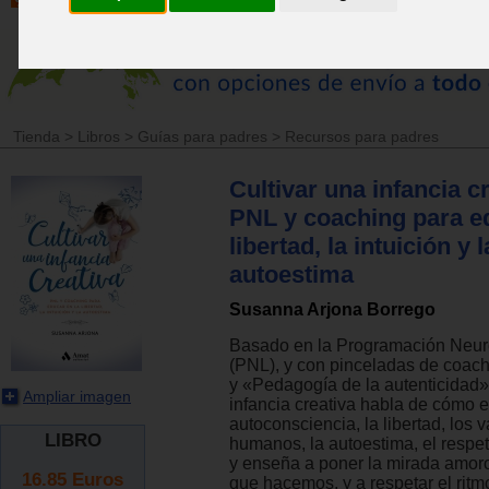
Tienda
>
Libros
>
Guías para padres
>
Recursos para padres
Cultivar una infancia cr
PNL y coaching para ed
libertad, la intuición y l
autoestima
Susanna Arjona Borrego
Basado en la Programación Neuro
(PNL), y con pinceladas de coach
y «Pedagogía de la autenticidad»
Ampliar imagen
infancia creativa habla de cómo e
autoconsciencia, la libertad, los 
LIBRO
humanos, la autoestima, el respeto
y enseña a poner la mirada amoro
16.85
Euros
que hacemos, y a respetar el ritm