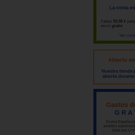
La cesta es
Faltan
59,90 €
para
envío
gratis
Ver con
Abierto e
Nuestra tienda
abierta durante
Gastos d
G R A 
Envíos España pe
pedidos superiores
(más iva)
(con