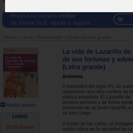
Tienda
>
Libros
>
Tercera edad
>
Libros con letra grande
La vida de Lazarillo de
de sus fortunas y adve
(Letra grande)
Anónimo
A mediados del siglo XV, un auto
regalarnos una obra cumbre en la 
clásica española. El Lazarillo de
primera persona y de forma episto
Ampliar imagen
aventuras de un joven lazarillo a
su amo ciego.
LIBRO
A través de las cartas, el protago
15.00
Euros
visión crítica de la sociedad de la