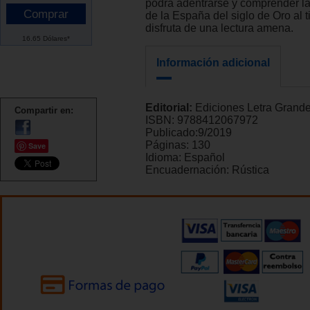
podrá adentrarse y comprender l
de la España del siglo de Oro al 
disfruta de una lectura amena.
16.65 Dólares*
Información adicional
Editorial:
Ediciones Letra Grand
Compartir en:
ISBN:
9788412067972
Publicado:
9/2019
Páginas:
130
Save
Idioma:
Español
Encuadernación:
Rústica