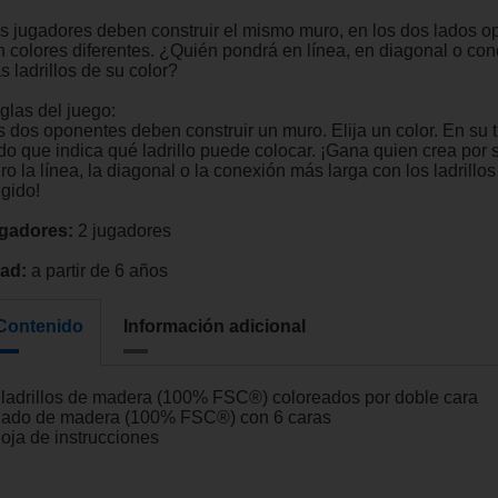
s jugadores deben construir el mismo muro, en los dos lados o
n colores diferentes. ¿Quién pondrá en línea, en diagonal o co
 ladrillos de su color?
glas del juego:
 dos oponentes deben construir un muro. Elija un color. En su tu
do que indica qué ladrillo puede colocar. ¡Gana quien crea por 
o la línea, la diagonal o la conexión más larga con los ladrillos
egido!
gadores:
2 jugadores
ad:
a partir de 6 años
Contenido
Información adicional
 ladrillos de madera (100% FSC®) coloreados por doble cara
dado de madera (100% FSC®) con 6 caras
hoja de instrucciones