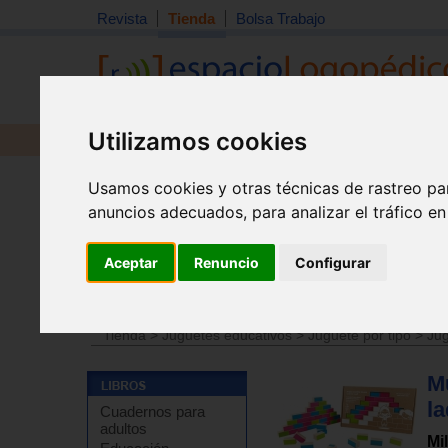
Revista
Tienda
Bolsa Trabajo
Utilizamos cookies
Revista
Libros
Material
Juguetes
Usamos cookies y otras técnicas de rastreo pa
anuncios adecuados, para analizar el tráfico e
Aceptar
Renuncio
Configurar
Tienda
>
Juguetes educativos
>
Juguetes por edades
Tienda
>
Juguetes educativos
>
Juguete por tipo
>
Jug
Mu
la
Cuadernos para
adultos
Mi