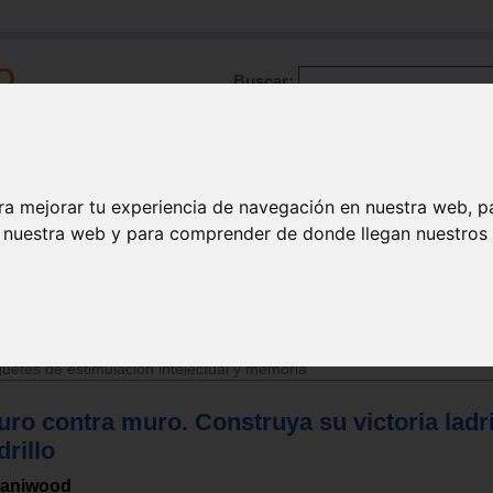
Buscar:
Formación
Directorio
Trabajo
Registro
ra mejorar tu experiencia de navegación en nuestra web, p
n nuestra web y para comprender de donde llegan nuestros v
>
Juguetes de 6 a 12 años
uetes de estimulación intelectual y memoria
ro contra muro. Construya su victoria ladri
drillo
laniwood