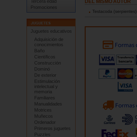
Tercera edad
DEL MISMO AUTOR
Promociones
Testacoda (serpientes)
Juguetes educativos
Adquisición de
conocimientos
Baño
Científicos
Construcción
Dominó
De exterior
Estimulación
intelectual y
memoria
Familiares
Manualidades
Motrices
Muñecos
Ordenador
Primeros juguetes
Puzzles