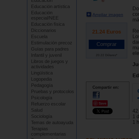
Educación
Educación artística
Do
Educación
co
Ampliar imagen
especial/NEE
más
Educación física
Diccionarios
Re
21.24
Euros
Los
Escuela
da
Estimulación precoz
mur
Guías para padres
el
Infantil y juvenil
20.22 Dólares*
Libros de juegos y
Ju
actividades
Lingüística
Ed
Logopedia
Pedagogía
Compartir en:
Pruebas y protocolos
Psicología
Save
Refuerzo escolar
Salud
42
Sociología
1 
1 
Temas de autoayuda
Terapias
complementarias