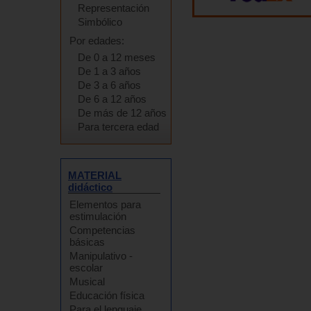
Representación
Simbólico
Por edades:
De 0 a 12 meses
De 1 a 3 años
De 3 a 6 años
De 6 a 12 años
De más de 12 años
Para tercera edad
MATERIAL
didáctico
Elementos para
estimulación
Competencias
básicas
Manipulativo -
escolar
Musical
Educación física
Para el lenguaje