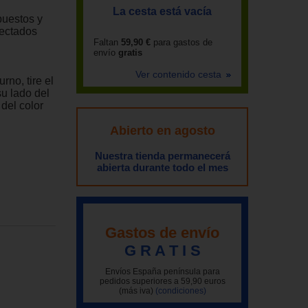
La cesta está vacía
puestos y
nectados
Faltan
59,90 €
para gastos de
envío
gratis
Ver contenido cesta
rno, tire el
su lado del
 del color
Abierto en agosto
Nuestra tienda permanecerá
abierta durante todo el mes
Gastos de envío
G R A T I S
Envíos España península para
pedidos superiores a 59,90 euros
(más iva)
(condiciones)