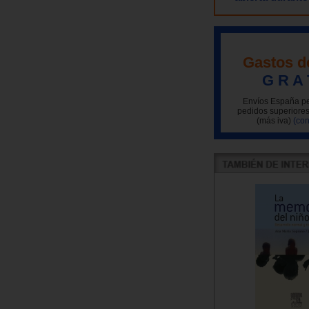
Gastos d
G R A 
Envíos España pe
pedidos superiores
(más iva)
(con