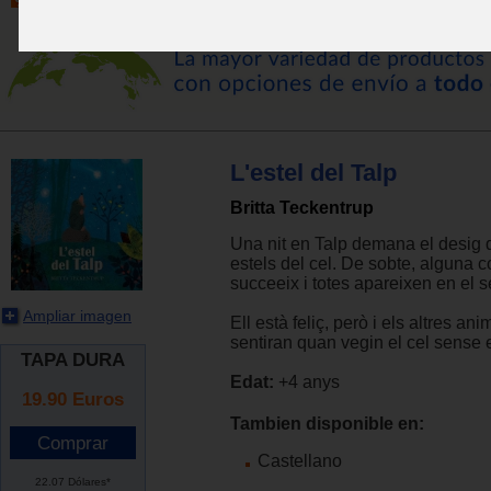
L'estel del Talp
Britta Teckentrup
Una nit en Talp demana el desig de
estels del cel. De sobte, alguna 
succeeix i totes apareixen en el s
Ampliar imagen
Ell està feliç, però i els altres a
sentiran quan vegin el cel sense 
TAPA DURA
Edat:
+4 anys
19.90
Euros
Tambien disponible en:
Castellano
22.07 Dólares*