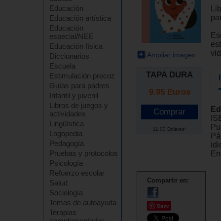
Educación
Li
par
Educación artística
Educación
Es
especial/NEE
es
Educación física
vi
Ampliar imagen
Diccionarios
Escuela
TAPA DURA
Estimulación precoz
Guías para padres
9.95
Euros
Infantil y juvenil
Libros de juegos y
Ed
actividades
IS
Lingüística
Pu
11.03 Dólares*
Logopedia
Pá
Pedagogía
Id
Pruebas y protocolos
En
Psicología
Refuerzo escolar
Compartir en:
Salud
Sociología
Temas de autoayuda
Save
Terapias
complementarias