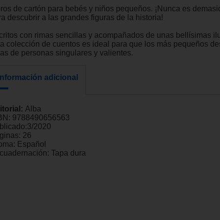
bros de cartón para bebés y niños pequeños. ¡Nunca es demasi
a descubrir a las grandes figuras de la historia!
critos con rimas sencillas y acompañados de unas bellísimas il
ta colección de cuentos es ideal para que los más pequeños de
das de personas singulares y valientes.
Información adicional
itorial:
Alba
BN:
9788490656563
blicado:
3/2020
ginas:
26
ioma:
Español
cuadernación:
Tapa dura