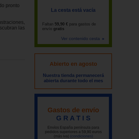
do pronto
La cesta está vacía
ustraciones,
Faltan
59,90 €
para gastos de
scubran las
envío
gratis
Ver contenido cesta
Abierto en agosto
Nuestra tienda permanecerá
abierta durante todo el mes
Gastos de envío
G R A T I S
Envíos España península para
pedidos superiores a 59,90 euros
(más iva)
(condiciones)