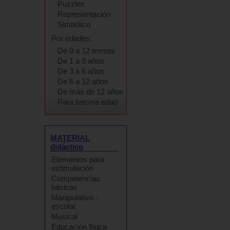
Puzzles
Representación
Simbólico
Por edades:
De 0 a 12 meses
De 1 a 3 años
De 3 a 6 años
De 6 a 12 años
De más de 12 años
Para tercera edad
MATERIAL
didáctico
Elementos para
estimulación
Competencias
básicas
Manipulativo -
escolar
Musical
Educación física