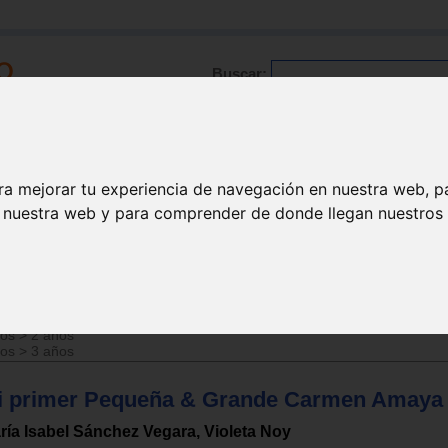
Buscar:
Formación
Directorio
Trabajo
Registro
ra mejorar tu experiencia de navegación en nuestra web, p
n nuestra web y para comprender de donde llegan nuestros v
ños
>
1 año
ños
>
2 años
ños
>
3 años
i primer Pequeña & Grande Carmen Amaya
ría Isabel Sánchez Vegara, Violeta Noy