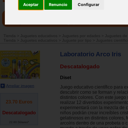
Aceptar
Renuncio
Configurar
Tienda
>
Juguetes educativos
>
Juguetes por edades
>
Juguetes de
Tienda
>
Juguetes educativos
>
Juguete por tipo
>
Juguetes científi
Laboratorio Arco Iris
Descatalogado
Diset
Ampliar imagen
Juego educativo científico para ex
descubrir como se forman y relac
distintos colores. Con este juego
23.70
Euros
realizar 12 divertidos experiment
experimentará con la mezcla de c
Descatalogado
niños podrán crear increíbles cris
gelatinosos en distintos colores, 
22.60 Dólares*
arcoíris dentro de una probeta o 