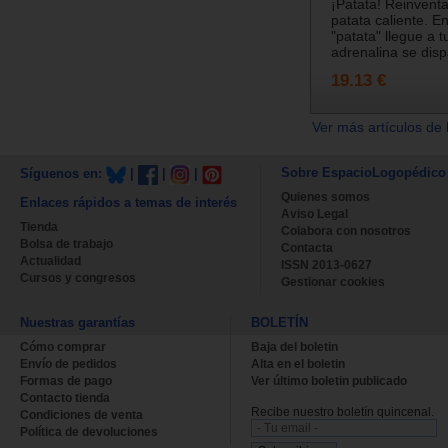
¡Patata! Reinventa
patata caliente. E
"patata" llegue a 
adrenalina se dispa
19.13 €
Ver más artículos de 
Sobre EspacioLogopédico
Síguenos en:
|
|
|
Quienes somos
Enlaces rápidos a temas de interés
Aviso Legal
Tienda
Colabora con nosotros
Bolsa de trabajo
Contacta
Actualidad
ISSN 2013-0627
Cursos y congresos
Gestionar cookies
Nuestras garantías
BOLETÍN
Cómo comprar
Baja del boletin
Envío de pedidos
Alta en el boletin
Formas de pago
Ver último boletin publicado
Contacto tienda
Recibe nuestro boletín quincenal.
Condiciones de venta
Política de devoluciones