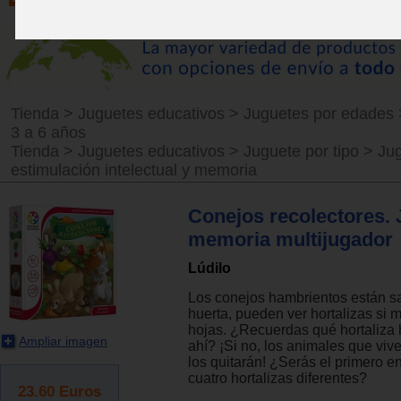
Tienda
>
Juguetes educativos
>
Juguetes por edades
3 a 6 años
Tienda
>
Juguetes educativos
>
Juguete por tipo
>
Ju
estimulación intelectual y memoria
Conejos recolectores.
memoria multijugador
Lúdilo
Los conejos hambrientos están sa
huerta, pueden ver hortalizas si m
hojas. ¿Recuerdas qué hortaliza 
Ampliar imagen
ahí? ¡Si no, los animales que viven
los quitarán! ¿Serás el primero en
cuatro hortalizas diferentes?
23.60
Euros