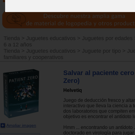
Tienda
>
Juguetes educativos
>
Juguetes por edades
6 a 12 años
Tienda
>
Juguetes educativos
>
Juguete por tipo
>
Ju
familiares y cooperativos
Salvar al paciente cero
Zero)
Helvetiq
Juego de deducción fresco y alt
interactivo que lleva la ciencia a
dos laboratorios que compiten ent
objetivo es encontrar el antídoto l
Ampliar imagen
Hmm ... encontrando un antídoto .
doctorado en virología para jugar