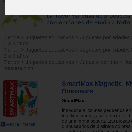
Tienda
>
Juguetes educativos
>
Juguetes por edades
1 a 3 años
Tienda
>
Juguetes educativos
>
Juguetes por edades
3 a 6 años
Tienda
>
Juguetes educativos
>
Juguete por tipo
>
Ju
construcción
SmartMax Magnetic. My
Dinosaurs
SmartMax
Introduce a los más pequeños en
los dinosaurios, así como en el 
de una forma segura. Las piezas
Ampliar imagen
dinousaurios de distintos colores,
grandes encajan fácilmente entre 