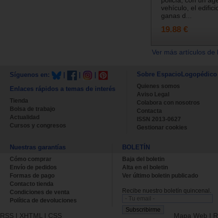
policía, con un ag
vehículo, el edifi
ganas d...
19.88 €
Ver más artículos de 
Sobre EspacioLogopédico
Síguenos en:
|
|
|
Quienes somos
Enlaces rápidos a temas de interés
Aviso Legal
Tienda
Colabora con nosotros
Bolsa de trabajo
Contacta
Actualidad
ISSN 2013-0627
Cursos y congresos
Gestionar cookies
Nuestras garantías
BOLETÍN
Cómo comprar
Baja del boletin
Envío de pedidos
Alta en el boletin
Formas de pago
Ver último boletin publicado
Contacto tienda
Recibe nuestro boletín quincenal.
Condiciones de venta
Política de devoluciones
RSS
|
XHTML
|
CSS
Mapa Web
|
R