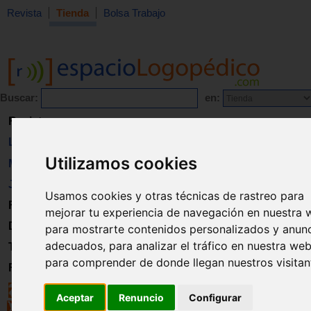
Revista
Tienda
Bolsa Trabajo
Buscar:
en:
Revista
Libros
Utilizamos cookies
Material
Juguetes
Usamos cookies y otras técnicas de rastreo para
Formación
mejorar tu experiencia de navegación en nuestra 
Directorio
para mostrarte contenidos personalizados y anun
adecuados, para analizar el tráfico en nuestra web
Trabajo
para comprender de donde llegan nuestros visitan
Registro
Aceptar
Renuncio
Configurar