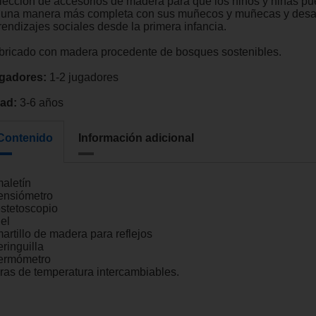
lección de accesorios de madera para que los niños y niñas pu
 una manera más completa con sus muñecos y muñecas y desar
rendizajes sociales desde la primera infancia.
bricado con madera procedente de bosques sostenibles.
gadores:
1-2 jugadores
ad:
3-6 años
Contenido
Información adicional
maletín
tensiómetro
estetoscopio
el
artillo de madera para reflejos
eringuilla
termómetro
tiras de temperatura intercambiables.