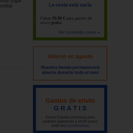
edan jugar
La cesta está vacía
rollar
Faltan
59,90 €
para gastos de
envío
gratis
Ver contenido cesta
Abierto en agosto
Nuestra tienda permanecerá
abierta durante todo el mes
Gastos de envío
G R A T I S
Envíos España península para
pedidos superiores a 59,90 euros
(más iva)
(condiciones)