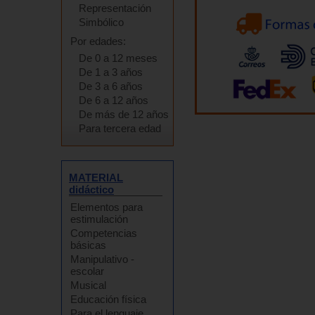
Representación
Simbólico
Por edades:
De 0 a 12 meses
De 1 a 3 años
De 3 a 6 años
De 6 a 12 años
De más de 12 años
Para tercera edad
MATERIAL
didáctico
Elementos para
estimulación
Competencias
básicas
Manipulativo -
escolar
Musical
Educación física
Para el lenguaje