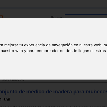
Buscar:
Formación
Directorio
Trabajo
Registro
ra mejorar tu experiencia de navegación en nuestra web, p
n nuestra web y para comprender de donde llegan nuestros v
>
Juguetes de 3 a 6 años
uetes simbólico
onjunto de médico de madera para muñeco
niland