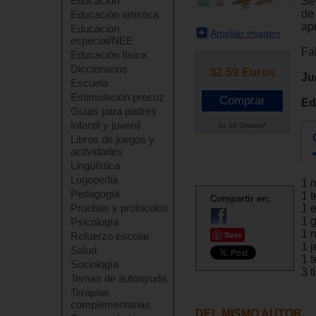
Educación
Se
de
Educación artística
ap
Educación
Ampliar imagen
especial/NEE
Fa
Educación física
Diccionarios
32.59
Euros
Ju
Escuela
Estimulación precoz
Ed
Guías para padres
Infantil y juvenil
31.03 Dólares*
Libros de juegos y
actividades
Lingüística
Logopedia
1 
Pedagogía
1 
Compartir en:
Pruebas y protocolos
1 
1 g
Psicología
1 m
Save
Refuerzo escolar
1 j
Salud
1 
Sociología
3 
Temas de autoayuda
Terapias
complementarias
DEL MISMO AUTOR