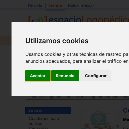
Revista
Tienda
Bolsa Trabajo
Utilizamos cookies
Revista
Libros
Material
Juguetes
Usamos cookies y otras técnicas de rastreo pa
anuncios adecuados, para analizar el tráfico e
Aceptar
Renuncio
Configurar
Tienda
>
Juguetes educativos
>
Juguetes por edades
Tienda
>
Juguetes educativos
>
Juguete por tipo
>
Jug
C
Cuadernos para
Mi
adultos